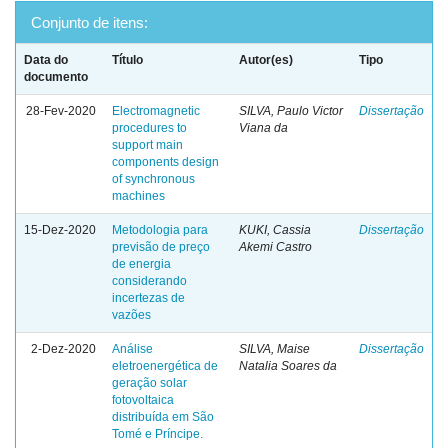
Conjunto de itens:
Data do
Título
Autor(es)
Tipo
documento
28-Fev-2020
Electromagnetic
SILVA, Paulo Victor
Dissertação
procedures to
Viana da
support main
components design
of synchronous
machines
15-Dez-2020
Metodologia para
KUKI, Cassia
Dissertação
previsão de preço
Akemi Castro
de energia
considerando
incertezas de
vazões
2-Dez-2020
Análise
SILVA, Maise
Dissertação
eletroenergética de
Natalia Soares da
geração solar
fotovoltaica
distribuída em São
Tomé e Príncipe.