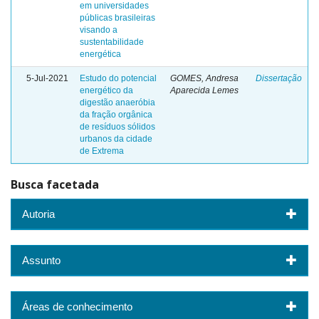
em universidades
públicas brasileiras
visando a
sustentabilidade
energética
5-Jul-2021
Estudo do potencial
GOMES, Andresa
Dissertação
energético da
Aparecida Lemes
digestão anaeróbia
da fração orgânica
de resíduos sólidos
urbanos da cidade
de Extrema
Busca facetada
Autoria
Assunto
Áreas de conhecimento