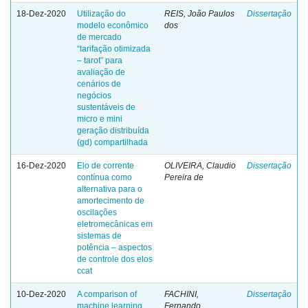
18-Dez-2020
Utilização do
REIS, João Paulos
Dissertação
modelo econômico
dos
de mercado
“tarifação otimizada
– tarot” para
avaliação de
cenários de
negócios
sustentáveis de
micro e mini
geração distribuída
(gd) compartilhada
16-Dez-2020
Elo de corrente
OLIVEIRA, Claudio
Dissertação
contínua como
Pereira de
alternativa para o
amortecimento de
oscilações
eletromecânicas em
sistemas de
potência – aspectos
de controle dos elos
ccat
10-Dez-2020
A comparison of
FACHINI,
Dissertação
machine learning
Fernando