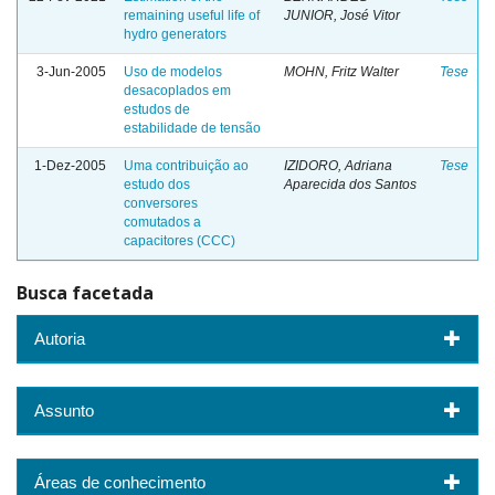
remaining useful life of
JUNIOR, José Vitor
hydro generators
3-Jun-2005
Uso de modelos
MOHN, Fritz Walter
Tese
desacoplados em
estudos de
estabilidade de tensão
1-Dez-2005
Uma contribuição ao
IZIDORO, Adriana
Tese
estudo dos
Aparecida dos Santos
conversores
comutados a
capacitores (CCC)
Busca facetada
Autoria
Assunto
Áreas de conhecimento