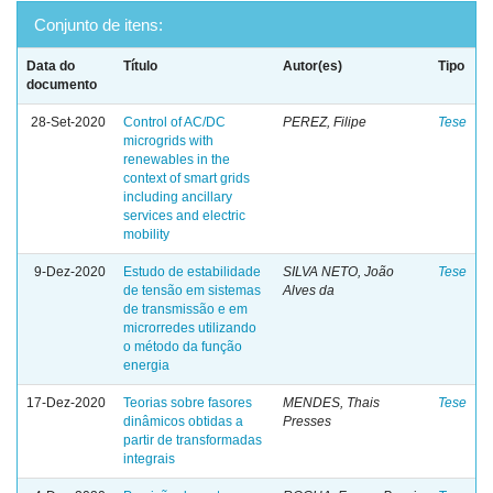
Conjunto de itens:
Data do
Título
Autor(es)
Tipo
documento
28-Set-2020
Control of AC/DC
PEREZ, Filipe
Tese
microgrids with
renewables in the
context of smart grids
including ancillary
services and electric
mobility
9-Dez-2020
Estudo de estabilidade
SILVA NETO, João
Tese
de tensão em sistemas
Alves da
de transmissão e em
microrredes utilizando
o método da função
energia
17-Dez-2020
Teorias sobre fasores
MENDES, Thais
Tese
dinâmicos obtidas a
Presses
partir de transformadas
integrais