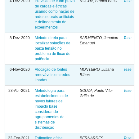
4-Dez-2020
Previsão de curto prazo
ROCHA, Franco Bassi
Tese
de cargas elétricas
usando combinação de
redes neurais artificiais
e delineamento de
experimentos
8-Dez-2020
Método direto para
SARMIENTO, Jonattan
Tese
localizar soluções de
Emanuel
baixa tensão no
problema de fluxo de
potência
6-Nov-2020
Alocação de fontes
MONTEIRO, Juliana
Tese
renováveis em redes
Ribas
ilhadas
23-Abr-2021
Metodologia para
SOUZA, Paulo Vitor
Tese
estabelecimento de
Grillo de
novos fatores de
impacto base
considerando
agrupamentos de
sistemas de
distribuição
22-Fev-2021
Estimation of the
BERNARDES
Tese