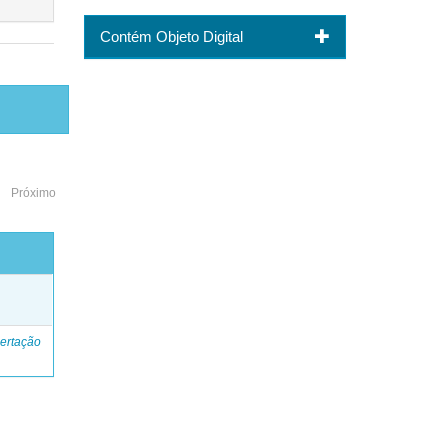
Contém Objeto Digital
Próximo
o
ertação