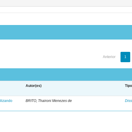
Anterior
1
Autor(es)
Tip
ilizando
BRITO, Thaironi Menezes de
Diss