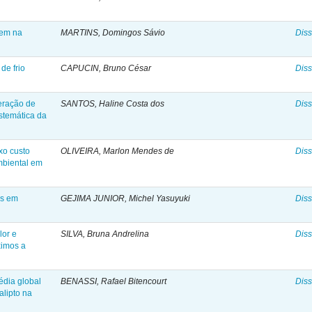
rem na
MARTINS, Domingos Sávio
Diss
de frio
CAPUCIN, Bruno César
Diss
eração de
SANTOS, Haline Costa dos
Diss
istemática da
xo custo
OLIVEIRA, Marlon Mendes de
Diss
mbiental em
as em
GEJIMA JUNIOR, Michel Yasuyuki
Diss
lor e
SILVA, Bruna Andrelina
Diss
ximos a
dia global
BENASSI, Rafael Bitencourt
Diss
alipto na