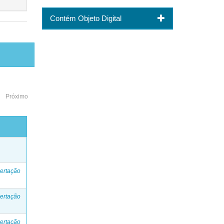
Contém Objeto Digital
Próximo
o
ertação
ertação
ertação