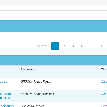
Anterior
1
2
3
4
...
14
Autor(es)
Tip
a: uma
GIFFONI, Tomás Fortes
Diss
áreas de
SANTOS, Kleber Barcelar
Diss
ologias
s semanais
GALIZONI, Thales
Diss