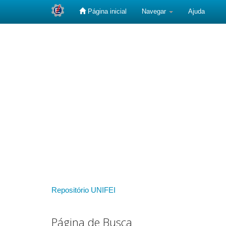
Página inicial
Navegar
Ajuda
Skip
navigation
Repositório UNIFEI
Página de Busca