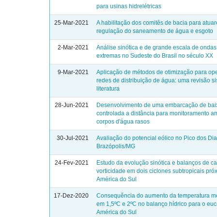
para usinas hidrelétricas
25-Mar-2021
A habilitação dos comitês de bacia para atua
regulação do saneamento de água e esgoto
2-Mar-2021
Análise sinótica e de grande escala de ondas 
extremas no Sudeste do Brasil no século XX
9-Mar-2021
Aplicação de métodos de otimização para op
redes de distribuição de água: uma revisão s
literatura
28-Jun-2021
Desenvolvimento de uma embarcação de bai
controlada a distância para monitoramento a
corpos d'água rasos
30-Jul-2021
Avaliação do potencial eólico no Pico dos Di
Brazópolis/MG
24-Fev-2021
Estudo da evolução sinótica e balanços de ca
vorticidade em dois ciclones subtropicais pró
América do Sul
17-Dez-2020
Consequência do aumento da temperatura mé
em 1,5ºC e 2ºC no balanço hídrico para o euc
América do Sul