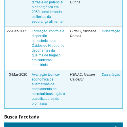
terras e do potencial
Cunha
bioenergético em
2050 considerando
os limites da
segurança alimentar
22-Dez-2005
Formação, controle e
PRIMO, Kristiane
Dissertação
dispersão
Ramos
atmosférica dos
Óxidos de Nitrogênio
decorrentes da
queima de bagaço
em caldeiras
industriais
3-Mar-2020
Avaliação técnico-
HENAO, Nelson
Dissertação
econômica de
Caldéron
alternativas de
acoplamento de
microturbinas a gás e
gaseificadores de
biomassa
Busca facetada