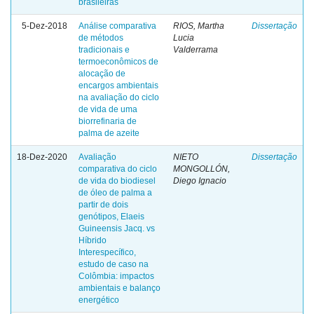
brasileiras
5-Dez-2018
Análise comparativa
RIOS, Martha
Dissertação
de métodos
Lucia
tradicionais e
Valderrama
termoeconômicos de
alocação de
encargos ambientais
na avaliação do ciclo
de vida de uma
biorrefinaria de
palma de azeite
18-Dez-2020
Avaliação
NIETO
Dissertação
comparativa do ciclo
MONGOLLÓN,
de vida do biodiesel
Diego Ignacio
de óleo de palma a
partir de dois
genótipos, Elaeis
Guineensis Jacq. vs
Híbrido
Interespecífico,
estudo de caso na
Colômbia: impactos
ambientais e balanço
energético