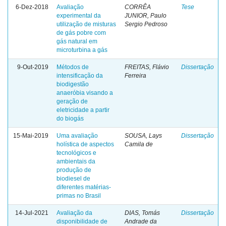
6-Dez-2018
Avaliação
CORRÊA
Tese
experimental da
JUNIOR, Paulo
utilização de misturas
Sergio Pedroso
de gás pobre com
gás natural em
microturbina a gás
9-Out-2019
Métodos de
FREITAS, Flávio
Dissertação
intensificação da
Ferreira
biodigestão
anaeróbia visando a
geração de
eletricidade a partir
do biogás
15-Mai-2019
Uma avaliação
SOUSA, Lays
Dissertação
holística de aspectos
Camila de
tecnológicos e
ambientais da
produção de
biodiesel de
diferentes matérias-
primas no Brasil
14-Jul-2021
Avaliação da
DIAS, Tomás
Dissertação
disponibilidade de
Andrade da