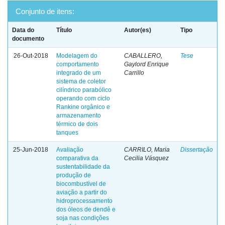
Conjunto de itens:
Data do
Título
Autor(es)
Tipo
documento
26-Out-2018
Modelagem do
CABALLERO,
Tese
comportamento
Gaylord Enrique
integrado de um
Carrillo
sistema de coletor
cilíndrico parabólico
operando com ciclo
Rankine orgânico e
armazenamento
térmico de dois
tanques
25-Jun-2018
Avaliação
CARRILO, Maria
Dissertação
comparativa da
Cecilia Vásquez
sustentabilidade da
produção de
biocombustível de
aviação a partir do
hidroprocessamento
dos óleos de dendê e
soja nas condições