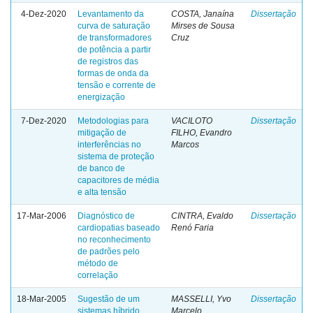
4-Dez-2020
Levantamento da
COSTA, Janaína
Dissertação
curva de saturação
Mirses de Sousa
de transformadores
Cruz
de potência a partir
de registros das
formas de onda da
tensão e corrente de
energização
7-Dez-2020
Metodologias para
VACILOTO
Dissertação
mitigação de
FILHO, Evandro
interferências no
Marcos
sistema de proteção
de banco de
capacitores de média
e alta tensão
17-Mar-2006
Diagnóstico de
CINTRA, Evaldo
Dissertação
cardiopatias baseado
Renó Faria
no reconhecimento
de padrões pelo
método de
correlação
18-Mar-2005
Sugestão de um
MASSELLI, Yvo
Dissertação
sistemas híbrido
Marcelo