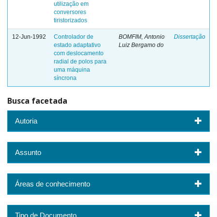
utilização em
conversores
tiristorizados
12-Jun-1992
Controlador de
BOMFIM, Antonio
Dissertação
estado adaptativo
Luiz Bergamo do
com deslocamento
radial de polos para
uma máquina
síncrona
Busca facetada
Autoria
Assunto
Áreas de conhecimento
Tipo de Documento