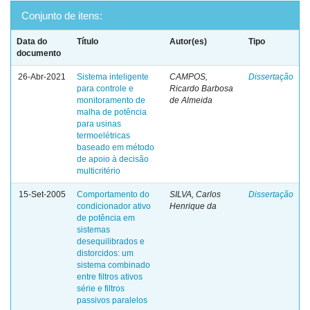
Conjunto de itens:
Data do
Título
Autor(es)
Tipo
documento
26-Abr-2021
Sistema inteligente
CAMPOS,
Dissertação
para controle e
Ricardo Barbosa
monitoramento de
de Almeida
malha de potência
para usinas
termoelétricas
baseado em método
de apoio à decisão
multicritério
15-Set-2005
Comportamento do
SILVA, Carlos
Dissertação
condicionador ativo
Henrique da
de potência em
sistemas
desequilibrados e
distorcidos: um
sistema combinado
entre filtros ativos
série e filtros
passivos paralelos