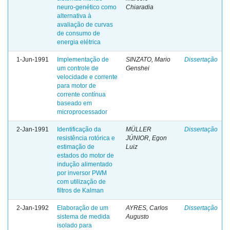
neuro-genético como
Chiaradia
alternativa à
avaliação de curvas
de consumo de
energia elétrica
1-Jun-1991
Implementação de
SINZATO, Mario
Dissertação
um controle de
Genshei
velocidade e corrente
para motor de
corrente contínua
baseado em
microprocessador
2-Jan-1991
Identificação da
MÜLLER
Dissertação
resistência rotórica e
JÚNIOR, Egon
estimação de
Luiz
estados do motor de
indução alimentado
por inversor PWM
com utilização de
filtros de Kalman
2-Jan-1992
Elaboração de um
AYRES, Carlos
Dissertação
sistema de medida
Augusto
isolado para