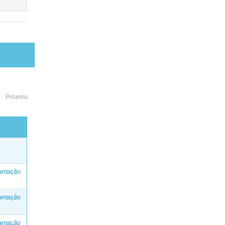
Próximo
o
ertação
ertação
ertação