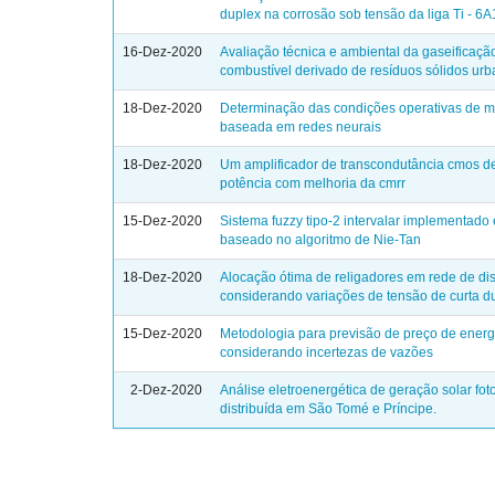
duplex na corrosão sob tensão da liga Ti - 6A
16-Dez-2020
Avaliação técnica e ambiental da gaseificaçã
combustível derivado de resíduos sólidos ur
18-Dez-2020
Determinação das condições operativas de m
baseada em redes neurais
18-Dez-2020
Um amplificador de transcondutância cmos d
potência com melhoria da cmrr
15-Dez-2020
Sistema fuzzy tipo-2 intervalar implementad
baseado no algoritmo de Nie-Tan
18-Dez-2020
Alocação ótima de religadores em rede de dis
considerando variações de tensão de curta d
15-Dez-2020
Metodologia para previsão de preço de energ
considerando incertezas de vazões
2-Dez-2020
Análise eletroenergética de geração solar fot
distribuída em São Tomé e Príncipe.