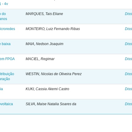
1 - 4v
o do
MARQUES, Tais Eliane
Diss
banos
icroredes
MONTEIRO, Luiz Fernando Ribas
Diss
e baixa
MAIA, Nedson Joaquim
Diss
o em FPGA
MACIEL, Regimar
Diss
tribuição
WESTIN, Nicolas de Oliveira Perez
Diss
uração
ia
KUKI, Cassia Akemi Castro
Diss
ovoltaica
SILVA, Maise Natalia Soares da
Diss