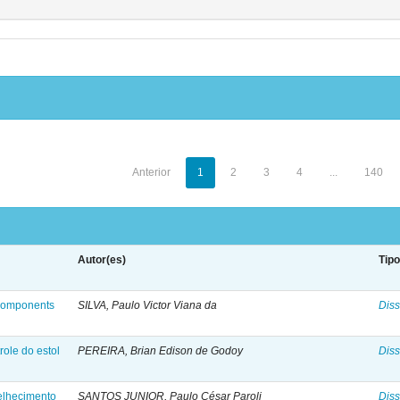
Anterior
1
2
3
4
...
140
Autor(es)
Tip
 components
SILVA, Paulo Victor Viana da
Diss
role do estol
PEREIRA, Brian Edison de Godoy
Diss
velhecimento
SANTOS JUNIOR, Paulo César Paroli
Diss