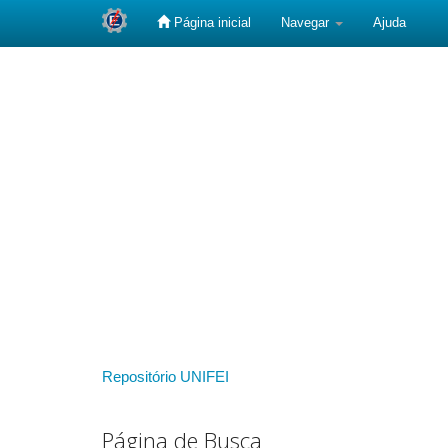
Página inicial
Navegar
Ajuda
Skip
navigation
Repositório UNIFEI
Página de Busca