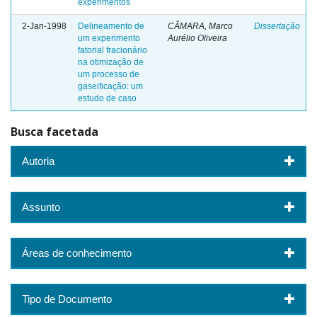
experimentos
2-Jan-1998
Delineamento de
CÂMARA, Marco
Dissertação
um experimento
Aurélio Oliveira
fatorial fracionário
na otimização de
um processo de
gaseificação: um
estudo de caso
Busca facetada
Autoria
Assunto
Áreas de conhecimento
Tipo de Documento