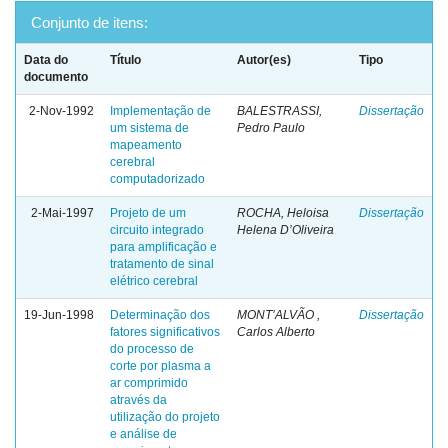
Conjunto de itens:
Data do
Título
Autor(es)
Tipo
documento
2-Nov-1992
Implementação de
BALESTRASSI,
Dissertação
um sistema de
Pedro Paulo
mapeamento
cerebral
computadorizado
2-Mai-1997
Projeto de um
ROCHA, Heloisa
Dissertação
circuito integrado
Helena D’Oliveira
para amplificação e
tratamento de sinal
elétrico cerebral
19-Jun-1998
Determinação dos
MONT’ALVÃO ,
Dissertação
fatores significativos
Carlos Alberto
do processo de
corte por plasma a
ar comprimido
através da
utilização do projeto
e análise de