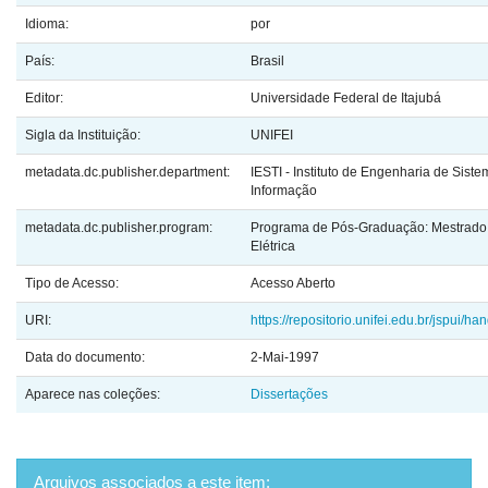
Idioma:
por
País:
Brasil
Editor:
Universidade Federal de Itajubá
Sigla da Instituição:
UNIFEI
metadata.dc.publisher.department:
IESTI - Instituto de Engenharia de Sist
Informação
metadata.dc.publisher.program:
Programa de Pós-Graduação: Mestrado
Elétrica
Tipo de Acesso:
Acesso Aberto
URI:
https://repositorio.unifei.edu.br/jspui/
Data do documento:
2-Mai-1997
Aparece nas coleções:
Dissertações
Arquivos associados a este item: