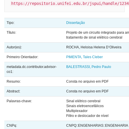
https://repositorio.unifei.edu.br/jspui/handle/1234
Tipo:
Dissertação
Título:
Projeto de um circuito integrado para am
tratamento de sinal elétrico cerebral
Autor(es):
ROCHA, Heloisa Helena D’Oliveira
Primeiro Orientador:
PIMENTA, Tales Cleber
metadata.dc.contributor.advisor-
BALESTRASSI, Pedro Paulo
co1:
Resumo:
Consta no arquivo em PDF
Abstract:
Consta no arquivo em PDF
Palavras-chave:
Sinal elétrico cerebral
Sinais eletroencefálicos
Multiplexador
Filtro e deslocador de nível
CNPq:
CNPQ::ENGENHARIAS::ENGENHARIA 