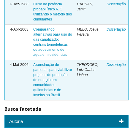
1-Dez-1988
Fluxo de potência
HADDAD,
Dissertação
probabilístico A. C.
Jamil
utilizando o método dos
cumulantes
4-Abr-2003
Comparando
MELO, Josué
Dissertação
alternativas para uso do
Pereira
gás canalizado:
centrais termelétricas
ou aquecimento de
água em residências
4-Mai-2006
A construção de
THEODORO,
Dissertação
parcerias para viabilizar
Luiz Carlos
projetos de produção
Lisboa
de energia em
comunidades
quilombolas e de
favelas no Brasil
Busca facetada
Autoria