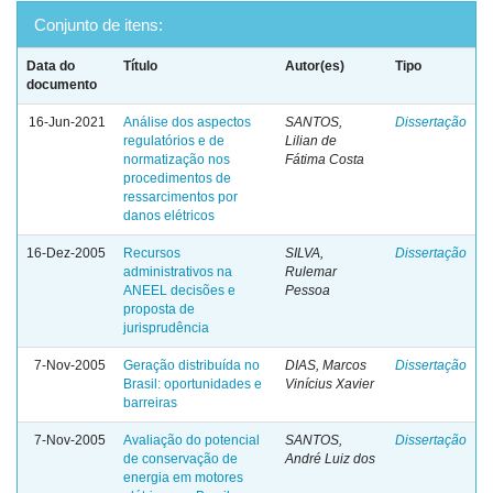
Conjunto de itens:
Data do
Título
Autor(es)
Tipo
documento
16-Jun-2021
Análise dos aspectos
SANTOS,
Dissertação
regulatórios e de
Lilian de
normatização nos
Fátima Costa
procedimentos de
ressarcimentos por
danos elétricos
16-Dez-2005
Recursos
SILVA,
Dissertação
administrativos na
Rulemar
ANEEL decisões e
Pessoa
proposta de
jurisprudência
7-Nov-2005
Geração distribuída no
DIAS, Marcos
Dissertação
Brasil: oportunidades e
Vinícius Xavier
barreiras
7-Nov-2005
Avaliação do potencial
SANTOS,
Dissertação
de conservação de
André Luiz dos
energia em motores