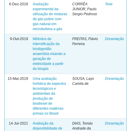
6-Dez-2018
Avaliação
CORRÊA
Tese
experimental da
JUNIOR, Paulo
utilização de misturas
Sergio Pedroso
de gás pobre com
gás natural em
microturbina a gás
9-Out-2019
Métodos de
FREITAS, Flávio
Dissertação
intensificação da
Ferreira
biodigestão
anaeróbia visando a
geração de
eletricidade a partir
do biogás
15-Mai-2019
Uma avaliação
SOUSA, Lays
Dissertação
holística de aspectos
Camila de
tecnológicos e
ambientais da
produção de
biodiesel de
diferentes matérias-
primas no Brasil
14-Jul-2021
Avaliação da
DIAS, Tomás
Dissertação
disponibilidade de
Andrade da