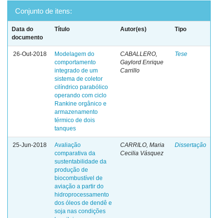
Conjunto de itens:
Data do
Título
Autor(es)
Tipo
documento
26-Out-2018
Modelagem do
CABALLERO,
Tese
comportamento
Gaylord Enrique
integrado de um
Carrillo
sistema de coletor
cilíndrico parabólico
operando com ciclo
Rankine orgânico e
armazenamento
térmico de dois
tanques
25-Jun-2018
Avaliação
CARRILO, Maria
Dissertação
comparativa da
Cecilia Vásquez
sustentabilidade da
produção de
biocombustível de
aviação a partir do
hidroprocessamento
dos óleos de dendê e
soja nas condições