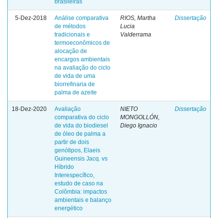
brasileiras
5-Dez-2018
Análise comparativa
RIOS, Martha
Dissertação
de métodos
Lucia
tradicionais e
Valderrama
termoeconômicos de
alocação de
encargos ambientais
na avaliação do ciclo
de vida de uma
biorrefinaria de
palma de azeite
18-Dez-2020
Avaliação
NIETO
Dissertação
comparativa do ciclo
MONGOLLÓN,
de vida do biodiesel
Diego Ignacio
de óleo de palma a
partir de dois
genótipos, Elaeis
Guineensis Jacq. vs
Híbrido
Interespecífico,
estudo de caso na
Colômbia: impactos
ambientais e balanço
energético