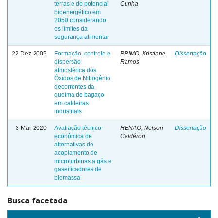
terras e do potencial
Cunha
bioenergético em
2050 considerando
os limites da
segurança alimentar
22-Dez-2005
Formação, controle e
PRIMO, Kristiane
Dissertação
dispersão
Ramos
atmosférica dos
Óxidos de Nitrogênio
decorrentes da
queima de bagaço
em caldeiras
industriais
3-Mar-2020
Avaliação técnico-
HENAO, Nelson
Dissertação
econômica de
Caldéron
alternativas de
acoplamento de
microturbinas a gás e
gaseificadores de
biomassa
Busca facetada