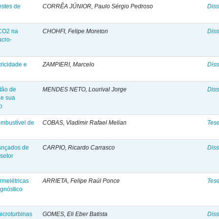
estes de
CORRÊA JÚNIOR, Paulo Sérgio Pedroso
Diss
 CO2 na
CHOHFI, Felipe Moreton
Diss
ucro-
ricidade e
ZAMPIERI, Marcelo
Diss
tão de
MENDES NETO, Lourival Jorge
Diss
 e sua
o
ombustível de
COBAS, Vladimir Rafael Melian
Tes
vançados de
CARPIO, Ricardo Carrasco
Diss
setor
rmelétricas
ARRIETA, Felipe Raúl Ponce
Tes
agnóstico
icroturbinas
GOMES, Eli Eber Batista
Diss