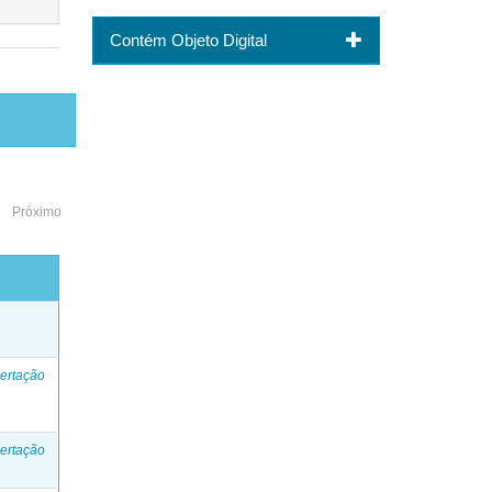
Contém Objeto Digital
Próximo
o
ertação
ertação