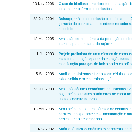
13-Nov-2006
O uso do biodiesel em micro-turbinas a gás: t
desempenho térmico e emissões
28-Jun-2004
Balanço, análise de emissão e seqüestro de
geração de eletricidade excedente no setor s
alcooleiro
18-Mai-2005
Avaliação termodinâmica da produção de elet
etanol a partir da cana-de-açúcar
1-Jul-2003
Projeto preliminar de uma câmara de combus
microturbina a gás operando com gás natural
modificação para gás de baixo poder calorífic
5-Set-2006
Análise de sistemas híbridos com células a c
oxido sólido e microturbinas a gás
23-Jun-2000
Avaliação técnico-econômica de sistemas a
cogeração com altos parâmetros de vapor no 
sucroalcooleiro no Brasil
13-Abr-2006
Simulação do esquema térmico de centrais te
para estudos paramétricos, monitoração e di
preliminar do desempenho
1-Nov-2002
Análise técnico-econômica experimental de m