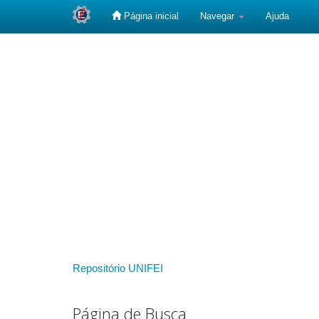
Página inicial
Navegar
Ajuda
Skip
navigation
Repositório UNIFEI
Página de Busca