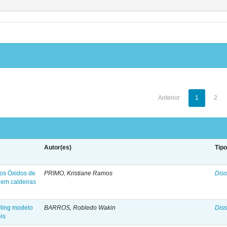
Anterior
1
2
Autor(es)
Tip
dos Óxidos de
PRIMO, Kristiane Ramos
Diss
 em caldeiras
rling modelo
BARROS, Robledo Wakin
Diss
is