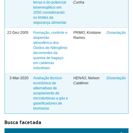
terras e do potencial
Cunha
bioenergético em
2050 considerando
os limites da
segurança alimentar
22-Dez-2005
Formação, controle e
PRIMO, Kristiane
Dissertação
dispersão
Ramos
atmosférica dos
Óxidos de Nitrogênio
decorrentes da
queima de bagaço
em caldeiras
industriais
3-Mar-2020
Avaliação técnico-
HENAO, Nelson
Dissertação
econômica de
Caldéron
alternativas de
acoplamento de
microturbinas a gás e
gaseificadores de
biomassa
Busca facetada