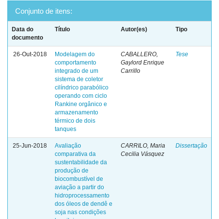
Conjunto de itens:
Data do
Título
Autor(es)
Tipo
documento
26-Out-2018
Modelagem do
CABALLERO,
Tese
comportamento
Gaylord Enrique
integrado de um
Carrillo
sistema de coletor
cilíndrico parabólico
operando com ciclo
Rankine orgânico e
armazenamento
térmico de dois
tanques
25-Jun-2018
Avaliação
CARRILO, Maria
Dissertação
comparativa da
Cecilia Vásquez
sustentabilidade da
produção de
biocombustível de
aviação a partir do
hidroprocessamento
dos óleos de dendê e
soja nas condições