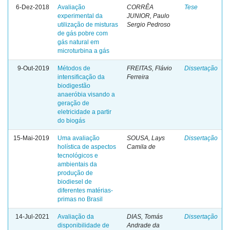
6-Dez-2018
Avaliação
CORRÊA
Tese
experimental da
JUNIOR, Paulo
utilização de misturas
Sergio Pedroso
de gás pobre com
gás natural em
microturbina a gás
9-Out-2019
Métodos de
FREITAS, Flávio
Dissertação
intensificação da
Ferreira
biodigestão
anaeróbia visando a
geração de
eletricidade a partir
do biogás
15-Mai-2019
Uma avaliação
SOUSA, Lays
Dissertação
holística de aspectos
Camila de
tecnológicos e
ambientais da
produção de
biodiesel de
diferentes matérias-
primas no Brasil
14-Jul-2021
Avaliação da
DIAS, Tomás
Dissertação
disponibilidade de
Andrade da