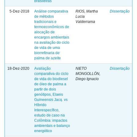
brasileiras
5-Dez-2018
Análise comparativa
RIOS, Martha
Dissertação
de métodos
Lucia
tradicionais e
Valderrama
termoeconômicos de
alocação de
encargos ambientais
na avaliação do ciclo
de vida de uma
biorrefinaria de
palma de azeite
18-Dez-2020
Avaliação
NIETO
Dissertação
comparativa do ciclo
MONGOLLÓN,
de vida do biodiesel
Diego Ignacio
de óleo de palma a
partir de dois
genótipos, Elaeis
Guineensis Jacq. vs
Híbrido
Interespecífico,
estudo de caso na
Colômbia: impactos
ambientais e balanço
energético