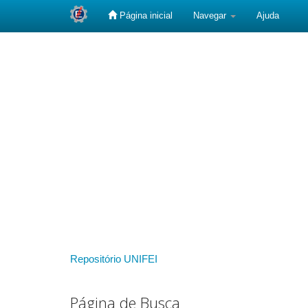
Página inicial
Navegar
Ajuda
Skip
navigation
Repositório UNIFEI
Página de Busca