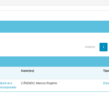
Anterior
1
Autor(es)
Tip
Stuck-at e
CÂNDIDO, Marcos Rogério
Diss
e incorporado