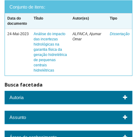
Conjunto de itens:
Data do
Título
Autor(es)
Tipo
documento
24-Mai-2023
Análise do impacto
ALFAICA, Ajumar
Dissertação
das incertezas
Omar
hidrológicas na
garantia física da
geração hidrelétrica
de pequenas
centrais
hidrelétricas
Busca facetada
Autoria
Assunto