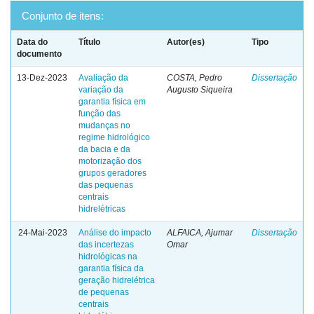
Conjunto de itens:
Data do
Título
Autor(es)
Tipo
documento
13-Dez-2023
Avaliação da
COSTA, Pedro
Dissertação
variação da
Augusto Siqueira
garantia física em
função das
mudanças no
regime hidrológico
da bacia e da
motorização dos
grupos geradores
das pequenas
centrais
hidrelétricas
24-Mai-2023
Análise do impacto
ALFAICA, Ajumar
Dissertação
das incertezas
Omar
hidrológicas na
garantia física da
geração hidrelétrica
de pequenas
centrais