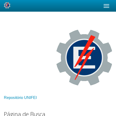
Skip
navigation
Repositório UNIFEI
Página de Busca