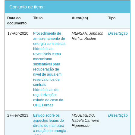
Conjunto de itens:
Data do
Título
Autor(es)
Tipo
documento
17-Abr-2020
Procedimento de
MENSAH, Johnson
Dissertação
armazenamento de
Herlich Roslee
energia com usinas
hidrelétricas
reversíveis como
mecanismo
sustentável para
recuperação de
nível de água em
reservatórios de
centrais
hidrelétricas de
regularização:
estudo de caso da
UHE Furnas
27-Fev-2023
Estudo sobre os
FIGUEIREDO,
Dissertação
aspectos legais do
Isabela Carneiro
direito do mar para
Figueiredo
a eração de energia