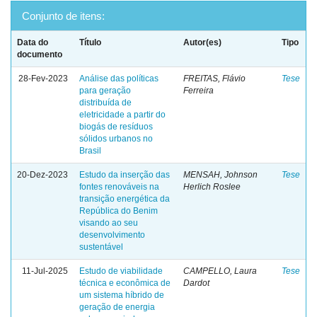
Conjunto de itens:
Data do
Título
Autor(es)
Tipo
documento
28-Fev-2023
Análise das políticas
FREITAS, Flávio
Tese
para geração
Ferreira
distribuída de
eletricidade a partir do
biogás de resíduos
sólidos urbanos no
Brasil
20-Dez-2023
Estudo da inserção das
MENSAH, Johnson
Tese
fontes renováveis na
Herlich Roslee
transição energética da
República do Benim
visando ao seu
desenvolvimento
sustentável
11-Jul-2025
Estudo de viabilidade
CAMPELLO, Laura
Tese
técnica e econômica de
Dardot
um sistema híbrido de
geração de energia