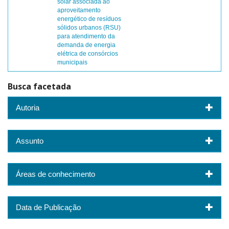
solar associada ao
aproveitamento
energético de resíduos
sólidos urbanos (RSU)
para atendimento da
demanda de energia
elétrica de consórcios
municipais
Busca facetada
Autoria
Assunto
Áreas de conhecimento
Data de Publicação