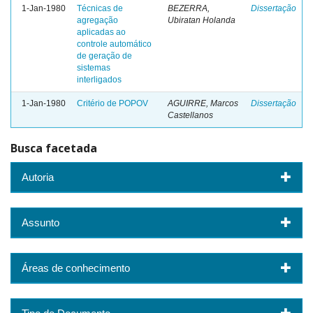
1-Jan-1980
Técnicas de
BEZERRA,
Dissertação
agregação
Ubiratan Holanda
aplicadas ao
controle automático
de geração de
sistemas
interligados
1-Jan-1980
Critério de POPOV
AGUIRRE, Marcos
Dissertação
Castellanos
Busca facetada
Autoria
Assunto
Áreas de conhecimento