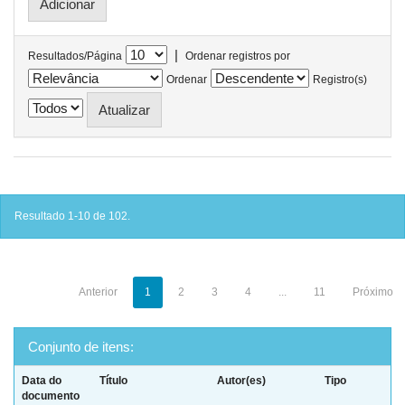
|
Resultados/Página
Ordenar registros por
Ordenar
Registro(s)
Resultado 1-10 de 102.
Anterior
1
2
3
4
...
11
Próximo
Conjunto de itens:
Data do
Título
Autor(es)
Tipo
documento