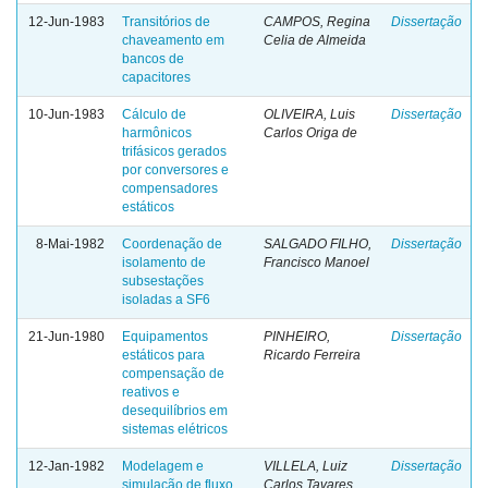
12-Jun-1983
Transitórios de
CAMPOS, Regina
Dissertação
chaveamento em
Celia de Almeida
bancos de
capacitores
10-Jun-1983
Cálculo de
OLIVEIRA, Luis
Dissertação
harmônicos
Carlos Origa de
trifásicos gerados
por conversores e
compensadores
estáticos
8-Mai-1982
Coordenação de
SALGADO FILHO,
Dissertação
isolamento de
Francisco Manoel
subsestações
isoladas a SF6
21-Jun-1980
Equipamentos
PINHEIRO,
Dissertação
estáticos para
Ricardo Ferreira
compensação de
reativos e
desequilíbrios em
sistemas elétricos
12-Jan-1982
Modelagem e
VILLELA, Luiz
Dissertação
simulação de fluxo
Carlos Tavares