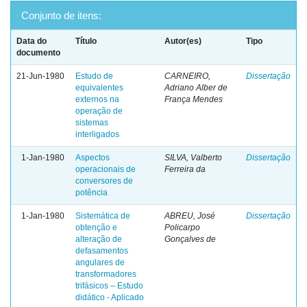
Conjunto de itens:
Data do
Título
Autor(es)
Tipo
documento
21-Jun-1980
Estudo de
CARNEIRO,
Dissertação
equivalentes
Adriano Alber de
externos na
França Mendes
operação de
sistemas
interligados
1-Jan-1980
Aspectos
SILVA, Valberto
Dissertação
operacionais de
Ferreira da
conversores de
potência
1-Jan-1980
Sistemática de
ABREU, José
Dissertação
obtenção e
Policarpo
alteração de
Gonçalves de
defasamentos
angulares de
transformadores
trifásicos – Estudo
didático - Aplicado