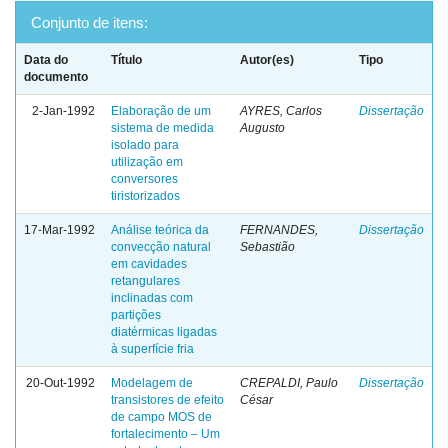
Conjunto de itens:
Data do
Título
Autor(es)
Tipo
documento
2-Jan-1992
Elaboração de um
AYRES, Carlos
Dissertação
sistema de medida
Augusto
isolado para
utilização em
conversores
tiristorizados
17-Mar-1992
Análise teórica da
FERNANDES,
Dissertação
convecção natural
Sebastião
em cavidades
retangulares
inclinadas com
partições
diatérmicas ligadas
à superfície fria
20-Out-1992
Modelagem de
CREPALDI, Paulo
Dissertação
transistores de efeito
César
de campo MOS de
fortalecimento – Um