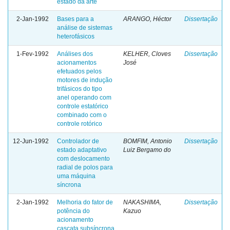
estado da arte
2-Jan-1992
Bases para a
ARANGO, Héctor
Dissertação
análise de sistemas
heterofásicos
1-Fev-1992
Análises dos
KELHER, Cloves
Dissertação
acionamentos
José
efetuados pelos
motores de indução
trifásicos do tipo
anel operando com
controle estatórico
combinado com o
controle rotórico
12-Jun-1992
Controlador de
BOMFIM, Antonio
Dissertação
estado adaptativo
Luiz Bergamo do
com deslocamento
radial de polos para
uma máquina
síncrona
2-Jan-1992
Melhoria do fator de
NAKASHIMA,
Dissertação
potência do
Kazuo
acionamento
cascata subsíncrona