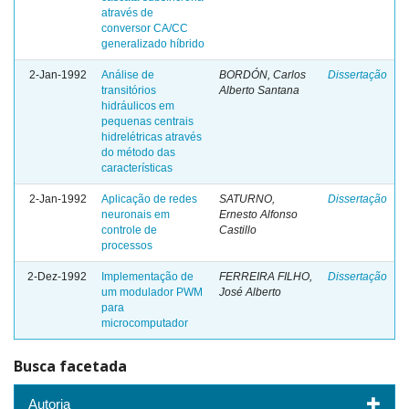
através de
conversor CA/CC
generalizado híbrido
2-Jan-1992
Análise de
BORDÓN, Carlos
Dissertação
transitórios
Alberto Santana
hidráulicos em
pequenas centrais
hidrelétricas através
do método das
características
2-Jan-1992
Aplicação de redes
SATURNO,
Dissertação
neuronais em
Ernesto Alfonso
controle de
Castillo
processos
2-Dez-1992
Implementação de
FERREIRA FILHO,
Dissertação
um modulador PWM
José Alberto
para
microcomputador
Busca facetada
Autoria