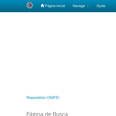
Página inicial
Navegar
Ajuda
Skip
navigation
Repositório UNIFEI
Página de Busca