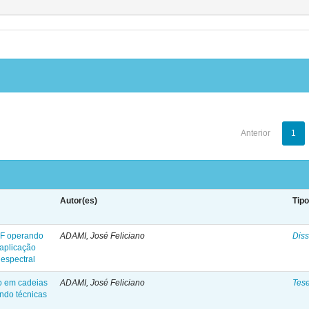
Anterior
1
Autor(es)
Tip
RF operando
ADAMI, José Feliciano
Diss
aplicação
espectral
no em cadeias
ADAMI, José Feliciano
Tes
ando técnicas