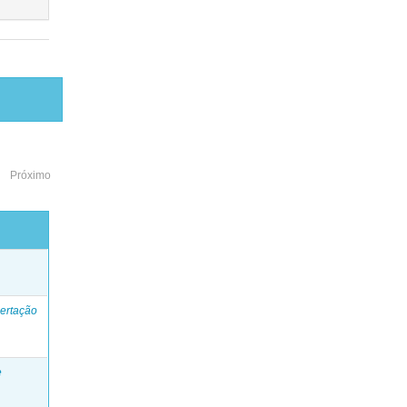
Próximo
o
ertação
e