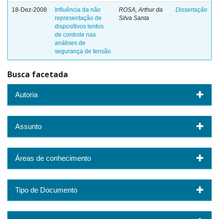
18-Dez-2008
Influência da não
ROSA, Arthur da
Dissertação
representação de
Silva Santa
dispositivos lentos
de controle nas
análises de
segurança de tensão
Busca facetada
Autoria
Assunto
Áreas de conhecimento
Tipo de Documento