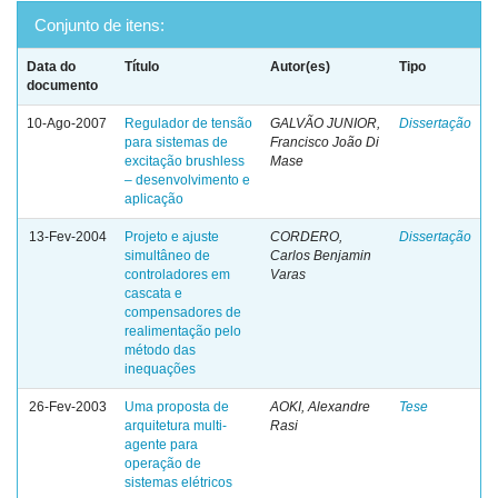
Conjunto de itens:
Data do
Título
Autor(es)
Tipo
documento
10-Ago-2007
Regulador de tensão
GALVÃO JUNIOR,
Dissertação
para sistemas de
Francisco João Di
excitação brushless
Mase
– desenvolvimento e
aplicação
13-Fev-2004
Projeto e ajuste
CORDERO,
Dissertação
simultâneo de
Carlos Benjamin
controladores em
Varas
cascata e
compensadores de
realimentação pelo
método das
inequações
26-Fev-2003
Uma proposta de
AOKI, Alexandre
Tese
arquitetura multi-
Rasi
agente para
operação de
sistemas elétricos