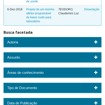
de azeite
6-Dez-2018
Projeto de um moinho
TEODORO,
Dissertação
attritor programável
Claudemiro Luz
de baixo custo para
laboratório
Busca facetada
Autoria
Assunto
Áreas de conhecimento
Tipo de Documento
Data de Publicação