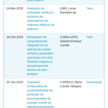
policristalino
16-Mar-2018
Avaliação da
LIMA, Lucas
Tese
criticidade estática e
Ramalho de
dinâmica de
subestações em
sistemas elétricos de
potência
26-Out-2018
Modelagem do
CABALLERO,
Tese
comportamento
Gaylord Enrique
integrado de um
Carrillo
sistema de coletor
cilíndrico parabólico
operando com ciclo
Rankine orgânico e
armazenamento
térmico de dois
tanques
25-Jun-2018
Avaliação
CARRILO, Maria
Dissertação
comparativa da
Cecilia Vásquez
sustentabilidade da
produção de
biocombustível de
aviação a partir do
hidroprocessamento