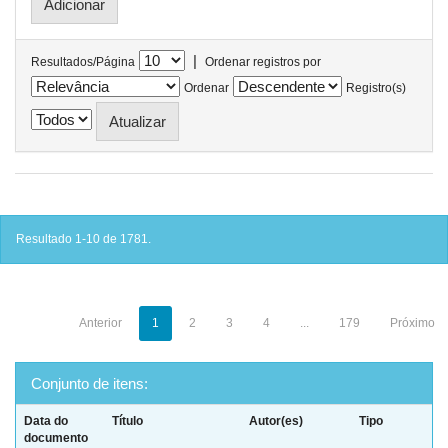
|
Resultados/Página
Ordenar registros por
Ordenar
Registro(s)
Resultado 1-10 de 1781.
Anterior
1
2
3
4
...
179
Próximo
Conjunto de itens:
Data do
Título
Autor(es)
Tipo
documento