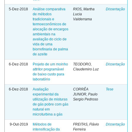
5-Dez-2018
Análise comparativa
RIOS, Martha
Dissertação
de métodos
Lucia
tradicionais e
Valderrama
termoeconômicos de
alocação de encargos
ambientais na
avaliação do ciclo de
vida de uma
biorrefinaria de palma
de azeite
6-Dez-2018
Projeto de um moinho
TEODORO,
Dissertação
attritor programável
Claudemiro Luz
de baixo custo para
laboratório
6-Dez-2018
Avaliação
CORRÊA
Tese
experimental da
JUNIOR, Paulo
utilização de misturas
Sergio Pedroso
de gás pobre com gás
natural em
microturbina a gás
9-Out-2019
Métodos de
FREITAS, Flávio
Dissertação
intensificação da
Ferreira