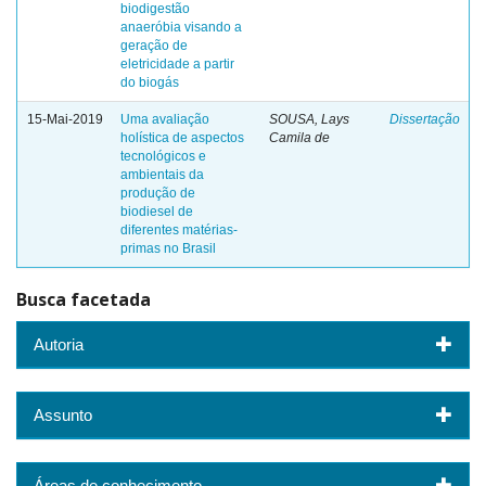
biodigestão
anaeróbia visando a
geração de
eletricidade a partir
do biogás
15-Mai-2019
Uma avaliação
SOUSA, Lays
Dissertação
holística de aspectos
Camila de
tecnológicos e
ambientais da
produção de
biodiesel de
diferentes matérias-
primas no Brasil
Busca facetada
Autoria
Assunto
Áreas de conhecimento