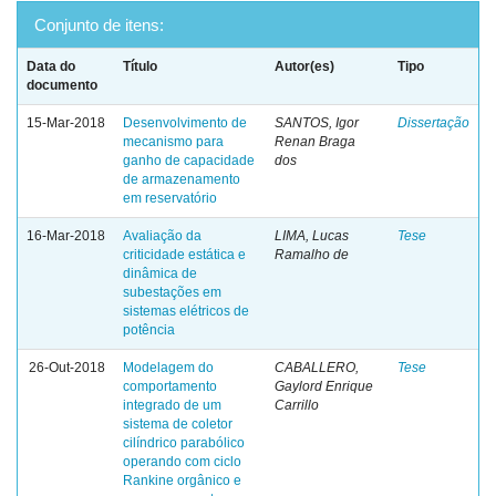
Conjunto de itens:
Data do
Título
Autor(es)
Tipo
documento
15-Mar-2018
Desenvolvimento de
SANTOS, Igor
Dissertação
mecanismo para
Renan Braga
ganho de capacidade
dos
de armazenamento
em reservatório
16-Mar-2018
Avaliação da
LIMA, Lucas
Tese
criticidade estática e
Ramalho de
dinâmica de
subestações em
sistemas elétricos de
potência
26-Out-2018
Modelagem do
CABALLERO,
Tese
comportamento
Gaylord Enrique
integrado de um
Carrillo
sistema de coletor
cilíndrico parabólico
operando com ciclo
Rankine orgânico e