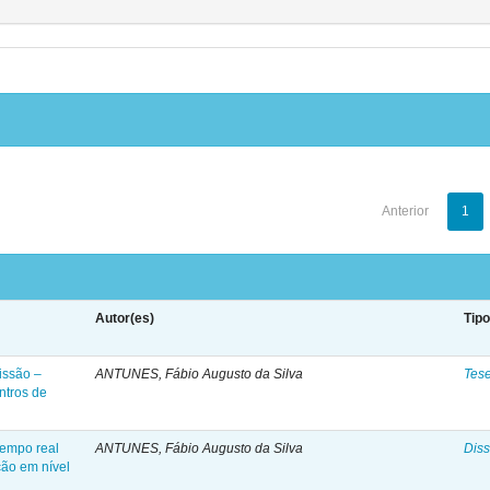
Anterior
1
Autor(es)
Tip
issão –
ANTUNES, Fábio Augusto da Silva
Tes
ntros de
tempo real
ANTUNES, Fábio Augusto da Silva
Diss
ção em nível