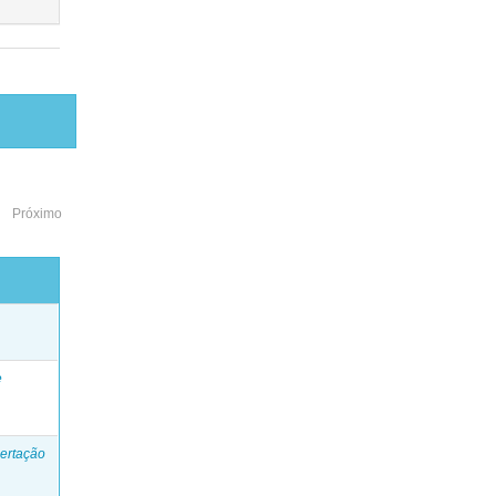
Próximo
o
e
ertação