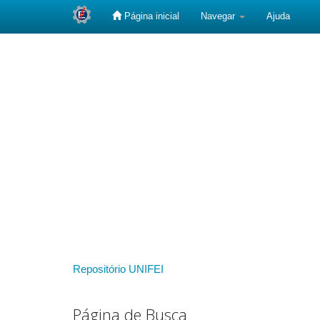
Página inicial
Navegar
Ajuda
Skip
navigation
Repositório UNIFEI
Página de Busca