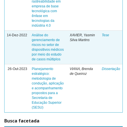
rastreabilidade em
empresa de base
tecnológica com
ênfase em
tecnologias da
indústria 4.0
14-Dez-2022
Análise do
XAVIER, Yasmin
Tese
gerenciamento de
Silva Martins
riscos no setor de
dispositivos médicos
por meio do estudo
de casos múltiplos
26-Out-2023
Planejamento
VIANA, Brenda
Dissertação
estratégico:
de Queiroz
metodologia de
condução, aplicação
e acompanhamento
propostos para a
Secretaria de
Educação Superior
(SESU)
Busca facetada