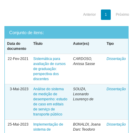
Anterior
1
Próximo
Conjunto de itens:
Data do
Título
Autor(es)
Tipo
documento
22-Fev-2021
Sistemática para
CARDOSO,
Dissertação
avaliação de cursos
Anissa Sasse
de graduação:
perspectiva dos
discentes
3-Mai-2023
Análise do sistema
SOUZA,
Dissertação
de medição de
Leonardo
desempenho: estudo
Lourenço de
de caso em editais
de serviço de
transporte público
25-Mai-2023
Implementação de
BONALDI, Joana
Dissertação
sistema de
Darc Teodoro