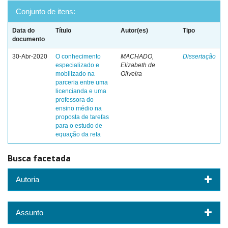
Conjunto de itens:
Data do
Título
Autor(es)
Tipo
documento
30-Abr-2020
O conhecimento
MACHADO,
Dissertação
especializado e
Elizabeth de
mobilizado na
Oliveira
parceria entre uma
licencianda e uma
professora do
ensino médio na
proposta de tarefas
para o estudo de
equação da reta
Busca facetada
Autoria
Assunto