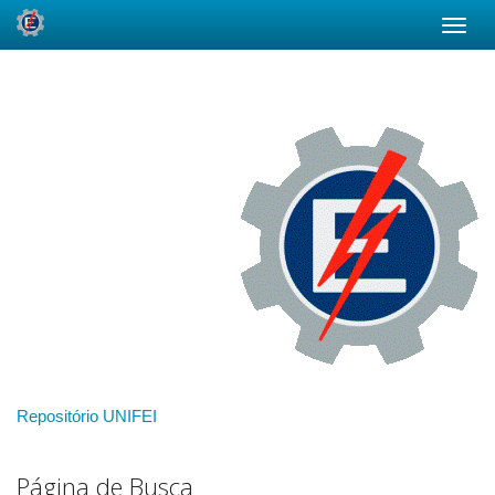
Skip
navigation
Repositório UNIFEI
Página de Busca