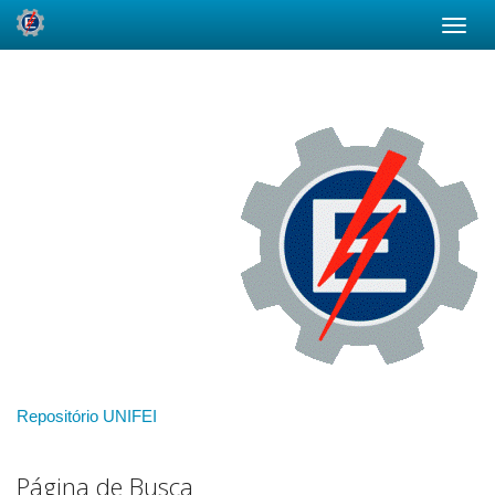
Skip
navigation
Repositório UNIFEI
Página de Busca