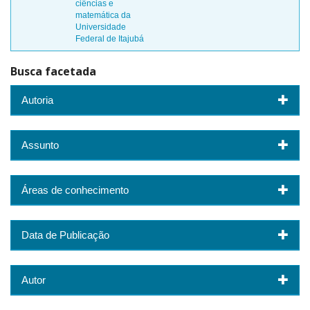
ciências e
matemática da
Universidade
Federal de Itajubá
Busca facetada
Autoria
Assunto
Áreas de conhecimento
Data de Publicação
Autor