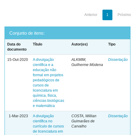
Anterior
1
Próximo
Conjunto de itens:
Data do
Título
Autor(es)
Tipo
documento
15-Out-2020
A divulgação
ALKMIM,
Dissertação
científica e a
Guilherme Módena
educação não
formal em projetos
pedadógicos de
cursos de
licenciatura em
química, física,
ciências biológicas
e matemática
1-Mar-2023
A divulgação
COSTA, Willian
Dissertação
científica no
Guimarães de
currículo de cursos
Carvalho
de licenciatura em