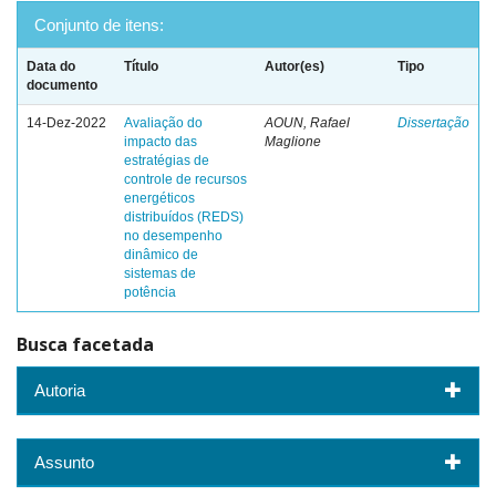
Conjunto de itens:
Data do
Título
Autor(es)
Tipo
documento
14-Dez-2022
Avaliação do
AOUN, Rafael
Dissertação
impacto das
Maglione
estratégias de
controle de recursos
energéticos
distribuídos (REDS)
no desempenho
dinâmico de
sistemas de
potência
Busca facetada
Autoria
Assunto