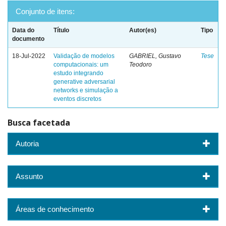
Conjunto de itens:
Data do
Título
Autor(es)
Tipo
documento
18-Jul-2022
Validação de modelos
GABRIEL, Gustavo
Tese
computacionais: um
Teodoro
estudo integrando
generative adversarial
networks e simulação a
eventos discretos
Busca facetada
Autoria
Assunto
Áreas de conhecimento