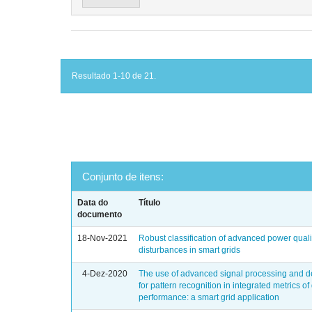
Resultado 1-10 de 21.
Conjunto de itens:
Data do
Título
documento
18-Nov-2021
Robust classification of advanced power quali
disturbances in smart grids
4-Dez-2020
The use of advanced signal processing and d
for pattern recognition in integrated metrics of 
performance: a smart grid application