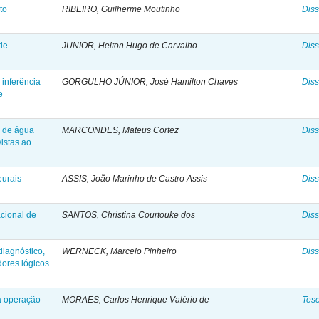
to
RIBEIRO, Guilherme Moutinho
Diss
de
JUNIOR, Helton Hugo de Carvalho
Diss
 inferência
GORGULHO JÚNIOR, José Hamilton Chaves
Diss
e
o de água
MARCONDES, Mateus Cortez
Diss
vistas ao
eurais
ASSIS, João Marinho de Castro Assis
Diss
acional de
SANTOS, Christina Courtouke dos
Diss
iagnóstico,
WERNECK, Marcelo Pinheiro
Diss
dores lógicos
 à operação
MORAES, Carlos Henrique Valério de
Tes