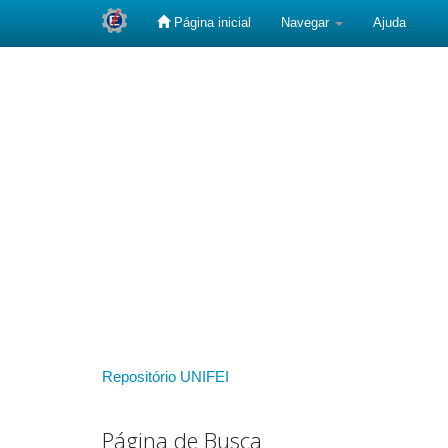
Página inicial
Navegar
Ajuda
Skip
navigation
Repositório UNIFEI
Página de Busca