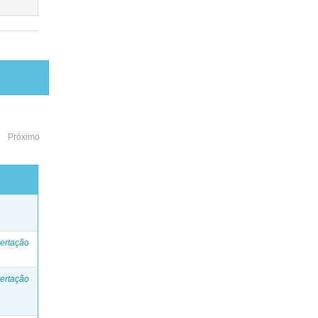
Próximo
o
ertação
ertação