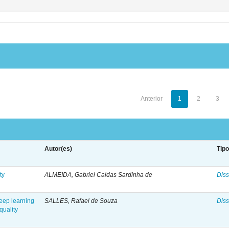
Anterior
1
2
3
Autor(es)
Tip
ty
ALMEIDA, Gabriel Caldas Sardinha de
Diss
eep learning
SALLES, Rafael de Souza
Diss
quality