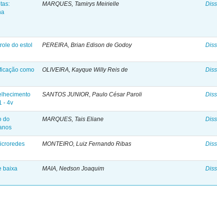
tas:
MARQUES, Tamirys Meirielle
Diss
na
a
role do estol
PEREIRA, Brian Edison de Godoy
Diss
ificação como
OLIVEIRA, Kayque Willy Reis de
Diss
velhecimento
SANTOS JUNIOR, Paulo César Paroli
Diss
1 - 4v
o do
MARQUES, Tais Eliane
Diss
banos
icroredes
MONTEIRO, Luiz Fernando Ribas
Diss
e baixa
MAIA, Nedson Joaquim
Diss