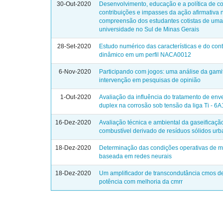
30-Out-2020
Desenvolvimento, educação e a política de co
contribuições e impasses da ação afirmativa 
compreensão dos estudantes cotistas de um
universidade no Sul de Minas Gerais
28-Set-2020
Estudo numérico das características e do cont
dinâmico em um perfil NACA0012
6-Nov-2020
Participando com jogos: uma análise da gam
intervenção em pesquisas de opinião
1-Out-2020
Avaliação da influência do tratamento de en
duplex na corrosão sob tensão da liga Ti - 6A
16-Dez-2020
Avaliação técnica e ambiental da gaseificaçã
combustível derivado de resíduos sólidos ur
18-Dez-2020
Determinação das condições operativas de m
baseada em redes neurais
18-Dez-2020
Um amplificador de transcondutância cmos d
potência com melhoria da cmrr