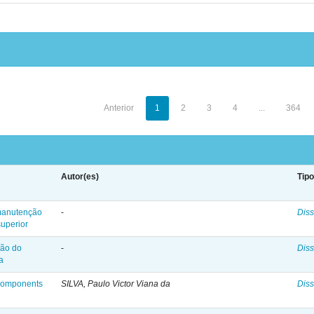
Anterior
1
2
3
4
...
364
Autor(es)
Tip
manutenção
-
Diss
superior
ção do
-
Diss
a
 components
SILVA, Paulo Victor Viana da
Diss