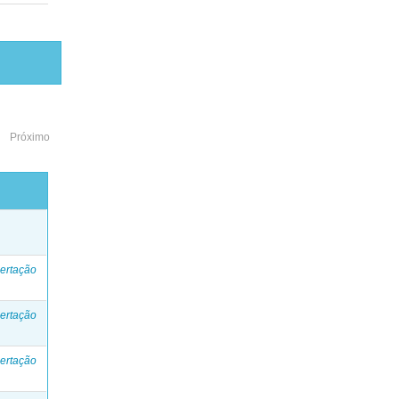
Próximo
o
ertação
ertação
ertação