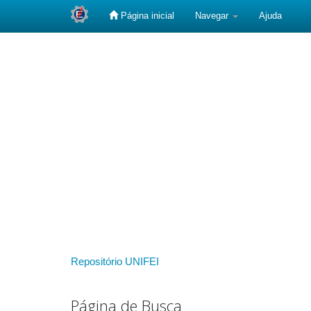
Página inicial
Navegar
Ajuda
Skip
navigation
Repositório UNIFEI
Página de Busca