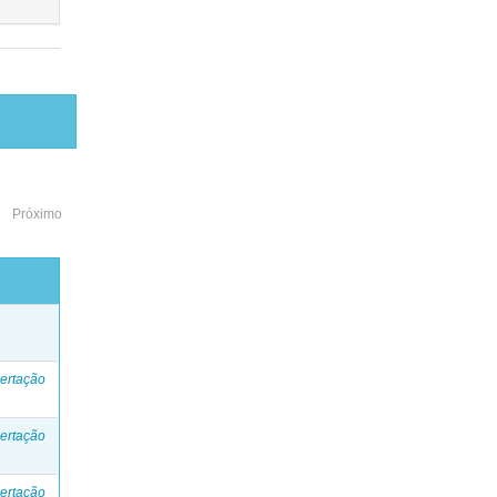
Próximo
o
ertação
ertação
ertação