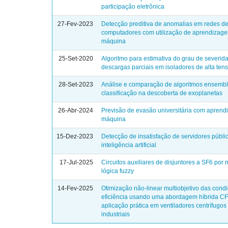
participação eletrônica
27-Fev-2023
Detecção preditiva de anomalias em redes d
computadores com utilização de aprendizag
máquina
25-Set-2020
Algoritmo para estimativa do grau de severid
descargas parciais em isoladores de alta ten
28-Set-2023
Análise e comparação de algoritmos ensemb
classificação na descoberta de exoplanetas
26-Abr-2024
Previsão de evasão universitária com aprend
máquina
15-Dez-2023
Detecção de insatisfação de servidores públ
inteligência artificial
17-Jul-2025
Circuitos auxiliares de disjuntores a SF6 por
lógica fuzzy
14-Fev-2025
Otimização não-linear multiobjetivo das cond
eficiência usando uma abordagem híbrida 
aplicação prática em ventiladores centrífugos
industriais