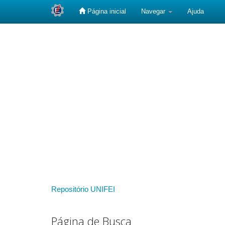
Página inicial
Navegar
Ajuda
Skip
navigation
Repositório UNIFEI
Página de Busca