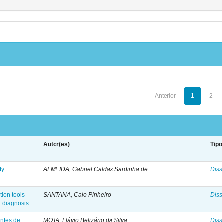
Anterior
1
2
Autor(es)
Tip
ty
ALMEIDA, Gabriel Caldas Sardinha de
Diss
tion tools
SANTANA, Caio Pinheiro
Diss
r diagnosis
entes de
MOTA, Flávio Belizário da Silva
Diss