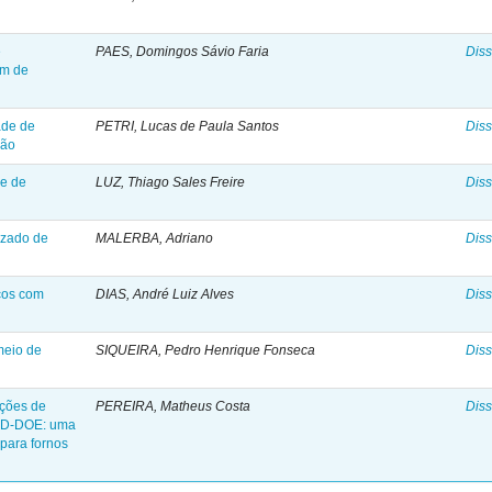
e
PAES, Domingos Sávio Faria
Diss
em de
ade de
PETRI, Lucas de Paula Santos
Diss
são
le de
LUZ, Thiago Sales Freire
Diss
izado de
MALERBA, Adriano
Diss
icos com
DIAS, André Luiz Alves
Diss
 meio de
SIQUEIRA, Pedro Henrique Fonseca
Diss
ições de
PEREIRA, Matheus Costa
Diss
CFD-DOE: uma
 para fornos