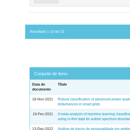
Resultado 1-10 de 15.
Conjunto de itens:
Data do
Título
documento
18-Nov-2021
Robust classification of advanced power quali
disturbances in smart grids
24-Fev-2021
A meta-analysis of machine learning classifica
using rs-fmri data for autism spectrum disorde
13-Dez-2022
Análise de traços de personalidade em ambi