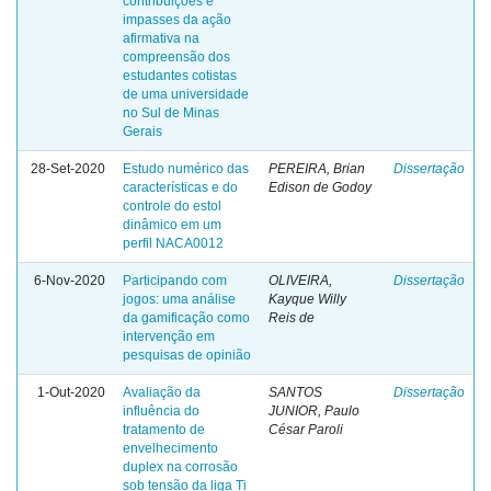
contribuições e
impasses da ação
afirmativa na
compreensão dos
estudantes cotistas
de uma universidade
no Sul de Minas
Gerais
28-Set-2020
Estudo numérico das
PEREIRA, Brian
Dissertação
características e do
Edison de Godoy
controle do estol
dinâmico em um
perfil NACA0012
6-Nov-2020
Participando com
OLIVEIRA,
Dissertação
jogos: uma análise
Kayque Willy
da gamificação como
Reis de
intervenção em
pesquisas de opinião
1-Out-2020
Avaliação da
SANTOS
Dissertação
influência do
JUNIOR, Paulo
tratamento de
César Paroli
envelhecimento
duplex na corrosão
sob tensão da liga Ti