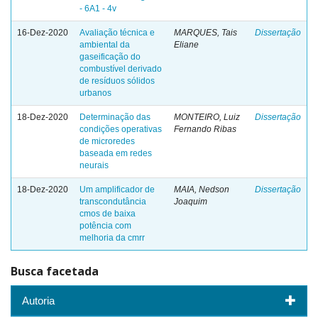
- 6A1 - 4v
16-Dez-2020
Avaliação técnica e
MARQUES, Tais
Dissertação
ambiental da
Eliane
gaseificação do
combustível derivado
de resíduos sólidos
urbanos
18-Dez-2020
Determinação das
MONTEIRO, Luiz
Dissertação
condições operativas
Fernando Ribas
de microredes
baseada em redes
neurais
18-Dez-2020
Um amplificador de
MAIA, Nedson
Dissertação
transcondutância
Joaquim
cmos de baixa
potência com
melhoria da cmrr
Busca facetada
Autoria