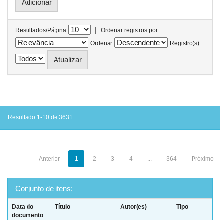
|
Resultados/Página
Ordenar registros por
Ordenar
Registro(s)
Resultado 1-10 de 3631.
Anterior
1
2
3
4
...
364
Próximo
Conjunto de itens:
Data do
Título
Autor(es)
Tipo
documento