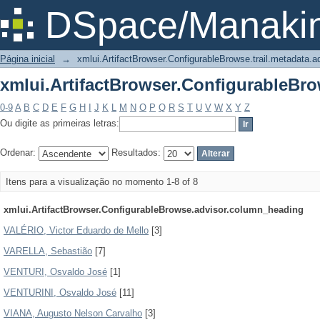
xmlui.ArtifactBrowser.ConfigurableBrow
DSpace/Manakin
Página inicial
→
xmlui.ArtifactBrowser.ConfigurableBrowse.trail.metadata.a
xmlui.ArtifactBrowser.ConfigurableBrow
0-9
A
B
C
D
E
F
G
H
I
J
K
L
M
N
O
P
Q
R
S
T
U
V
W
X
Y
Z
Ou digite as primeiras letras:
Ordenar:
Resultados:
Itens para a visualização no momento 1-8 of 8
xmlui.ArtifactBrowser.ConfigurableBrowse.advisor.column_heading
VALÉRIO, Victor Eduardo de Mello
[3]
VARELLA, Sebastião
[7]
VENTURI, Osvaldo José
[1]
VENTURINI, Osvaldo José
[11]
VIANA, Augusto Nelson Carvalho
[3]