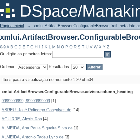
xmlui.ArtifactBrowser.ConfigurableBrow
DSpace/Manakin
Página inicial
→
xmlui.ArtifactBrowser.ConfigurableBrowse.trail.metadata.a
xmlui.ArtifactBrowser.ConfigurableBrow
0-9
A
B
C
D
E
F
G
H
I
J
K
L
M
N
O
P
Q
R
S
T
U
V
W
X
Y
Z
Ou digite as primeiras letras:
Ordenar:
Resultados:
Itens para a visualização no momento 1-20 of 504
xmlui.ArtifactBrowser.ConfigurableBrowse.advisor.column_heading
9999999999, 99999999999
[1]
ABREU, José Policarpo Gonçalves de
[14]
AGUIRRE, Alexis Roa
[4]
ALMEIDA, Ana Paula Siqueira Silva de
[1]
ALMEIDA, Antonio Tadeu Lyrio de
[3]