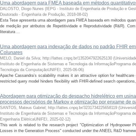
Uma abordagem para FMEA baseada em métodos quantitativo
DALOSTO, Diogo Nunes
(
IEPG - Instituto de Engenharia de Produção e Ge
Doutorado - Engenharia de Produção
,
2018-08-02
)
Esta Tese apresenta uma abordagem para FMEA baseada em métodos quantita
de medição por atributos de Repetitividade e Reprodutividade (R&R). Co
literatura ...
Uma abordagem para indexação de dados no padrão FHIR e
Colunares
MELO, Daniel da Silva; http://lattes.cnpq.br/1352047922625130
(
Universidade
Instituto de Engenharia de Sistemas e Tecnologia da InformaçãoPrograma d
Tecnologia da ComputaçãoUNIFEI
,
2025-06-06
)
Apache Cassandra’s scalability makes it an attractive option for healthcar
restricted query model hinders flexibility with FHIR-defined search operations,
Abordagem para otimização do despacho hidrelétrico em usina
processos decisórios de Markov e otimização por enxame de pa
SANTOS, Mateus Gabriel; http://lattes.cnpq.br/3231734225658119
(
Universid
Instituto de Engenharia de Sistemas e Tecnologia da InformaçãoPrograma d
Engenharia ElétricaUNIFEI
,
2025-02-12
)
This work is related to the research project "Optimization of Hydropower P
Losses in the Generation Process" conducted under the ANEEL R&D framewor