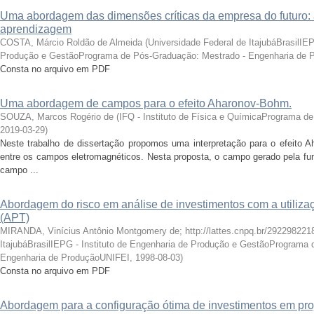
Uma abordagem das dimensões críticas da empresa do futuro: 
aprendizagem
COSTA, Márcio Roldão de Almeida
(
Universidade Federal de ItajubáBrasilIEP
Produção e GestãoPrograma de Pós-Graduação: Mestrado - Engenharia de
Consta no arquivo em PDF
Uma abordagem de campos para o efeito Aharonov-Bohm.
SOUZA, Marcos Rogério de
(
IFQ - Instituto de Física e QuímicaPrograma d
2019-03-29
)
Neste trabalho de dissertação propomos uma interpretação para o efeito 
entre os campos eletromagnéticos. Nesta proposta, o campo gerado pela fu
campo ...
Abordagem do risco em análise de investimentos com a utilizaç
(APT)
MIRANDA, Vinícius Antônio Montgomery de; http://lattes.cnpq.br/29229822
ItajubáBrasilIEPG - Instituto de Engenharia de Produção e GestãoPrograma
Engenharia de ProduçãoUNIFEI
,
1998-08-03
)
Consta no arquivo em PDF
Abordagem para a configuração ótima de investimentos em pro