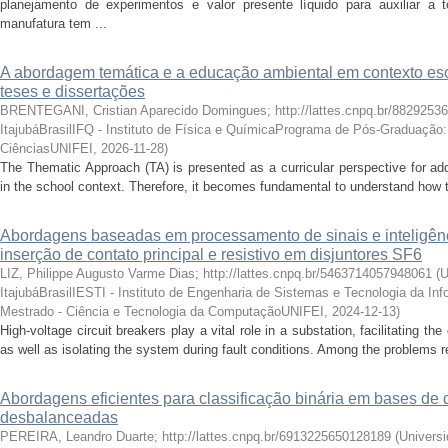
planejamento de experimentos e valor presente líquido para auxiliar 
manufatura tem ...
A abordagem temática e a educação ambiental em contexto esco
teses e dissertações
BRENTEGANI, Cristian Aparecido Domingues; http://lattes.cnpq.br/8829253
ItajubáBrasilIFQ - Instituto de Física e QuímicaPrograma de Pós-Graduaçã
CiênciasUNIFEI
,
2026-11-28
)
The Thematic Approach (TA) is presented as a curricular perspective for a
in the school context. Therefore, it becomes fundamental to understand how t
Abordagens baseadas em processamento de sinais e inteligência 
inserção de contato principal e resistivo em disjuntores SF6
LIZ, Philippe Augusto Varme Dias; http://lattes.cnpq.br/5463714057948061
(
U
ItajubáBrasilIESTI - Instituto de Engenharia de Sistemas e Tecnologia da 
Mestrado - Ciência e Tecnologia da ComputaçãoUNIFEI
,
2024-12-13
)
High-voltage circuit breakers play a vital role in a substation, facilitating t
as well as isolating the system during fault conditions. Among the problems rel
Abordagens eficientes para classificação binária em bases d
desbalanceadas
PEREIRA, Leandro Duarte; http://lattes.cnpq.br/6913225650128189
(
Universi