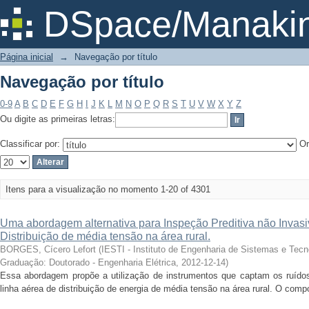
Navegação por título
DSpace/Manakin
Página inicial
→
Navegação por título
Navegação por título
0-9
A
B
C
D
E
F
G
H
I
J
K
L
M
N
O
P
Q
R
S
T
U
V
W
X
Y
Z
Ou digite as primeiras letras:
Classificar por:
Or
Itens para a visualização no momento 1-20 of 4301
Uma abordagem alternativa para Inspeção Preditiva não Invas
Distribuição de média tensão na área rural.
BORGES, Cícero Lefort
(
IESTI - Instituto de Engenharia de Sistemas e Tec
Graduação: Doutorado - Engenharia Elétrica
,
2012-12-14
)
Essa abordagem propõe a utilização de instrumentos que captam os ruíd
linha aérea de distribuição de energia de média tensão na área rural. O compon