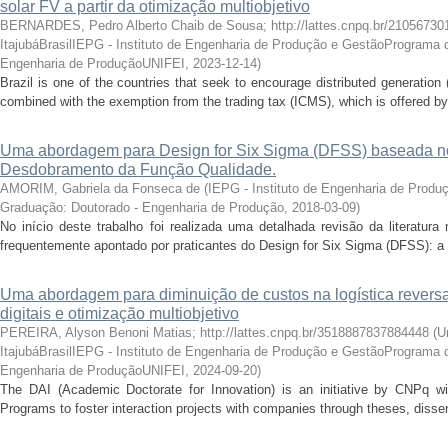
solar FV a partir da otimização multiobjetivo
BERNARDES, Pedro Alberto Chaib de Sousa; http://lattes.cnpq.br/2105673
ItajubáBrasilIEPG - Instituto de Engenharia de Produção e GestãoPrograma
Engenharia de ProduçãoUNIFEI
,
2023-12-14
)
Brazil is one of the countries that seek to encourage distributed generati
combined with the exemption from the trading tax (ICMS), which is offered by d
Uma abordagem para Design for Six Sigma (DFSS) baseada no
Desdobramento da Função Qualidade.
AMORIM, Gabriela da Fonseca de
(
IEPG - Instituto de Engenharia de Prod
Graduação: Doutorado - Engenharia de Produção
,
2018-03-09
)
No início deste trabalho foi realizada uma detalhada revisão da literatur
frequentemente apontado por praticantes do Design for Six Sigma (DFSS): a 
Uma abordagem para diminuição de custos na logística revers
digitais e otimização multiobjetivo
PEREIRA, Alyson Benoni Matias; http://lattes.cnpq.br/3518887837884448
(
U
ItajubáBrasilIEPG - Instituto de Engenharia de Produção e GestãoPrograma
Engenharia de ProduçãoUNIFEI
,
2024-09-20
)
The DAI (Academic Doctorate for Innovation) is an initiative by CNPq wi
Programs to foster interaction projects with companies through theses, dissert