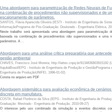
Uma abordagem para parametrização de Redes Neurais de Fu
na combinação de procedimentos não supervisionados e de u
escalonamento de parâmetros.
SANTOS, Flávia Aparecida Oliveira
(
IESTI - Instituto de Engenharia de Sist
InformaçãoPrograma de Pós-Graduação: Doutorado - Engenharia Elétrica
,
20
Neste trabalho será apresentada uma abordagem para parametrização d
baseada na combinação de procedimentos não supervisionados e uma n
parâmetros. A ...
Abordagem para uma análise crítica preparatória que antecede
gestão ambiental
CHAVES, Francisco José Moreira; http://lattes.cnpq.br/9134836803915192
(
ItajubáBrasilIEPG - Instituto de Engenharia de Produção e GestãoPrograma
Engenharia de ProduçãoUNIFEI
,
1996-01-02
)
Consta no arquivo em PDF
Abordagem sistemática para avaliação econômica de cenários
discreta em manufatura.
COSTA, Rafael Florêncio da Silva
(
IEPG - Instituto de Engenharia de Produ
Graduação: Mestrado - Engenharia de Produção
,
2010-09-27
)
O interesse pelo uso combinado da simulação a eventos discretos co