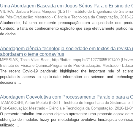
Uma Abordagem Baseada em Jogos Sérios Para o Ensino de 
VIEIRA, Bárbara Flávia Marques
(
IESTI - Instituto de Engenharia de Siste
de Pós-Graduação: Mestrado - Ciência e Tecnologia da Computação
,
2016-1
Atualmente, há uma crescente preocupação com a qualidade dos produ
Contudo, a falta de conhecimento explícito que seja efetivamente prático n
de dados ...
Abordagem ciência-tecnologia-sociedade em textos da revist
abordaram o tema coronavírus
MESSIAS, Thais Vilas Boas; http://lattes.cnpq.br/7112773055197409
(
Univer
Instituto de Física e QuímicaPrograma de Pós-Graduação: Mestrado - Edu
The recent Covid-19 pandemic highlighted the important role of scient
population's access to up-to-date information on science and technolo
decisions ...
Abordagem Coevolutiva com Processamento Paralelo para a O
TAMAKOSHI, Airton Motoki
(
IESTI - Instituto de Engenharia de Sistemas e
Pós-Graduação: Mestrado - Ciência e Tecnologia da Computação
,
2016-11-0
O presente trabalho tem como objetivo apresentar uma proposta capaz de 
obtenção de modelos fuzzy por metodologia evolutiva hierárquica conh
utilizado ...