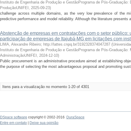
Instituto de Engenharia de Produção e GestãoPrograma de Pós-Graduação: 
ProduçãoUNIFEI
,
2025-09-23
)
challenge across multiple domains, as the very low prevalence of the m
predictive performance and model reliability. Although the literature presents 
Abstenção de empresas em contratações com o setor público: 
participação de empresas de Itajubá-MG em licitações com insti
LIMA, Alexandre Ribeiro; http://lattes.cnpq.br/3192328374047287
(
Universida
Instituto de Engenharia de Produção e GestãoPrograma de Pós-Graduação: M
AdministraçãoUNIFEI
,
2024-12-10
)
Public procurement is an administrative procedure aimed at establishing object
the purpose of selecting the most advantageous proposal and promoting susta
Itens para a visualização no momento 1-20 of 4301
DSpace software
copyright © 2002-2016
DuraSpace
Entre em contato
|
Deixe sua opinião