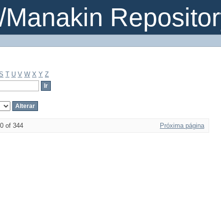
Manakin Repositor
S
T
U
V
W
X
Y
Z
0 of 344
Próxima página