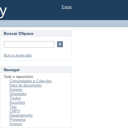
y
Entrar
Buscar DSpace
Busca avançada
Navegar
Todo o repositório
Comunidades e Coleções
Data do documento
Autores
Orientador
Títulos
Assuntos
Tipo
CNPQ
Departamento
Programa
Acesso