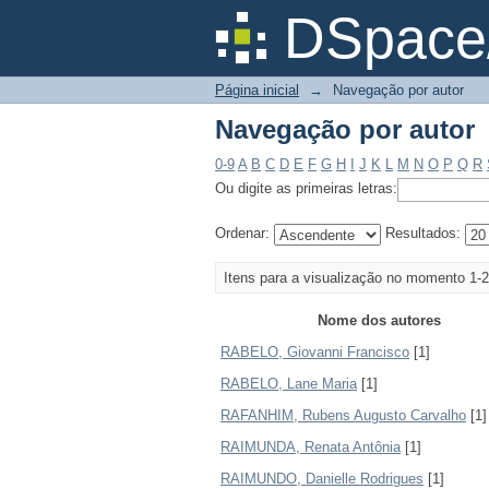
Navegação por autor
DSpace/
Página inicial
→
Navegação por autor
Navegação por autor
0-9
A
B
C
D
E
F
G
H
I
J
K
L
M
N
O
P
Q
R
Ou digite as primeiras letras:
Ordenar:
Resultados:
Itens para a visualização no momento 1-2
Nome dos autores
RABELO, Giovanni Francisco
[1]
RABELO, Lane Maria
[1]
RAFANHIM, Rubens Augusto Carvalho
[1]
RAIMUNDA, Renata Antônia
[1]
RAIMUNDO, Danielle Rodrigues
[1]