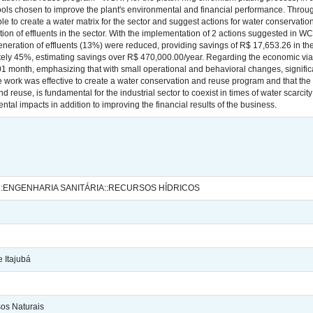
ols chosen to improve the plant's environmental and financial performance. Through
ble to create a water matrix for the sector and suggest actions for water conservati
on of effluents in the sector. With the implementation of 2 actions suggested in
eneration of effluents (13%) were reduced, providing savings of R$ 17,653.26 in th
ly 45%, estimating savings over R$ 470,000.00/year. Regarding the economic viabili
1 month, emphasizing that with small operational and behavioral changes, signific
 work was effective to create a water conservation and reuse program and that the 
nd reuse, is fundamental for the industrial sector to coexist in times of water scarc
tal impacts in addition to improving the financial results of the business.
:ENGENHARIA SANITÁRIA::RECURSOS HÍDRICOS
 Itajubá
sos Naturais