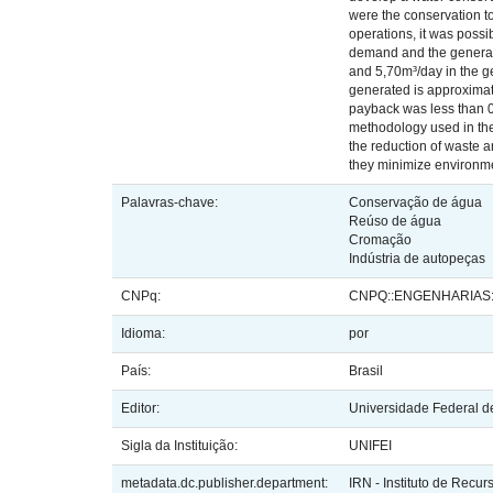
were the conservation to
operations, it was possi
demand and the generati
and 5,70m³/day in the g
generated is approximate
payback was less than 0
methodology used in the
the reduction of waste a
they minimize environmen
Palavras-chave:
Conservação de água
Reúso de água
Cromação
Indústria de autopeças
CNPq:
CNPQ::ENGENHARIAS:
Idioma:
por
País:
Brasil
Editor:
Universidade Federal de
Sigla da Instituição:
UNIFEI
metadata.dc.publisher.department:
IRN - Instituto de Recur