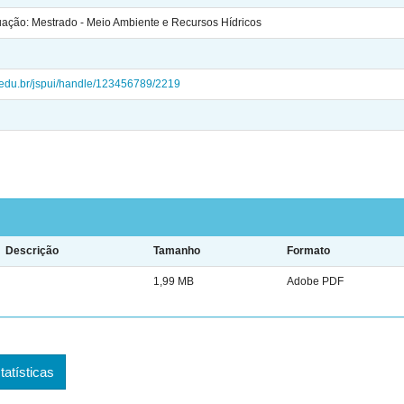
ção: Mestrado - Meio Ambiente e Recursos Hídricos
ei.edu.br/jspui/handle/123456789/2219
Descrição
Tamanho
Formato
1,99 MB
Adobe PDF
tatísticas