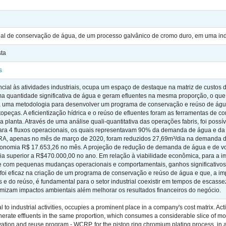
l de conservação de água, de um processo galvânico de cromo duro, em uma ind
ta
s
cial às atividades industriais, ocupa um espaço de destaque na matriz de custos
 quantidade significativa de água e geram efluentes na mesma proporção, o que
ca uma metodologia para desenvolver um programa de conservação e reúso de águ
peças. A eficientização hídrica e o reúso de efluentes foram as ferramentas de
a planta. Através de uma análise quali-quantitativa das operações fabris, foi possív
ra 4 fluxos operacionais, os quais representavam 90% da demanda de água e da g
A, apenas no mês de março de 2020, foram reduzidos 27,69m³/dia na demanda de
onomia R$ 17.653,26 no mês. A projeção de redução de demanda de água e de v
superior a R$470.000,00 no ano. Em relação à viabilidade econômica, para a imp
e com pequenas mudanças operacionais e comportamentais, ganhos significativos
foi eficaz na criação de um programa de conservação e reúso de água e que, a i
 e do reúso, é fundamental para o setor industrial coexistir em tempos de escasse
mizam impactos ambientais além melhorar os resultados financeiros do negócio.
 to industrial activities, occupies a prominent place in a company's cost matrix. Acti
erate effluents in the same proportion, which consumes a considerable slice of m
ation and reuse program - WCRP, for the piston ring chromium plating process, in a