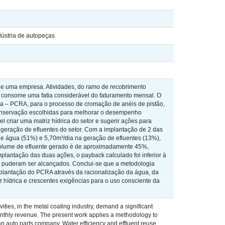
ústria de autopeças
 de uma empresa. Atividades, do ramo de recobrimento
 consome uma fatia considerável do faturamento mensal. O
a – PCRA, para o processo de cromação de anéis de pistão,
 conservação escolhidas para melhorar o desempenho
el criar uma matriz hídrica do setor e sugerir ações para
eração de efluentes do setor. Com a implantação de 2 das
 água (51%) e 5,70m³/dia na geração de efluentes (13%),
olume de efluente gerado é de aproximadamente 45%,
lantação das duas ações, o payback calculado foi inferior à
 puderam ser alcançados. Conclui-se que a metodologia
mplantação do PCRA através da racionalização da água, da
z hídrica e crescentes exigências para o uso consciente da
vities, in the metal coating industry, demand a significant
onthly revenue. The present work applies a methodology to
n auto parts company. Water efficiency and effluent reuse