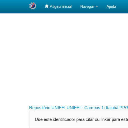
Página inicial
Navegar
Ajuda
Skip
navigation
Repositório UNIFEI
UNIFEI - Campus 1: Itajubá
PPG
Use este identificador para citar ou linkar para es