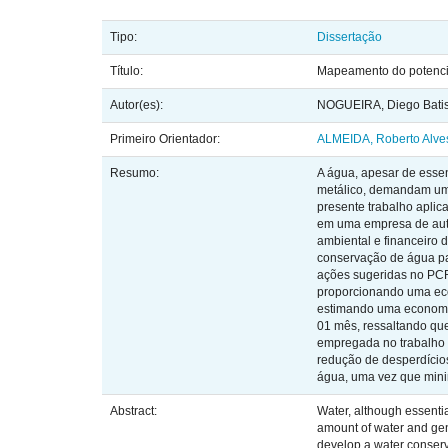
Tipo:
Dissertação
Título:
Mapeamento do potencia
Autor(es):
NOGUEIRA, Diego Batis
Primeiro Orientador:
ALMEIDA, Roberto Alve
Resumo:
A água, apesar de essen
metálico, demandam uma
presente trabalho apli
em uma empresa de auto
ambiental e financeiro d
conservação de água pa
ações sugeridas no PCR
proporcionando uma ec
estimando uma economia 
01 mês, ressaltando qu
empregada no trabalho 
redução de desperdícios
água, uma vez que mini
Abstract:
Water, although essential
amount of water and gen
develop a water conserv