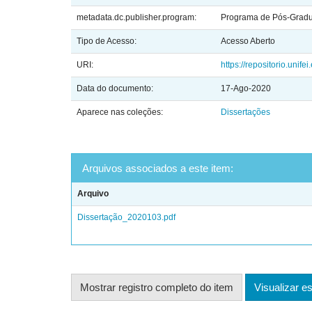
metadata.dc.publisher.program:
Programa de Pós-Gradua
Tipo de Acesso:
Acesso Aberto
URI:
https://repositorio.unif
Data do documento:
17-Ago-2020
Aparece nas coleções:
Dissertações
Arquivos associados a este item:
Arquivo
Dissertação_2020103.pdf
Mostrar registro completo do item
Visualizar es