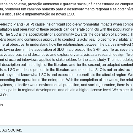
, trabalho coletivo, proteção ambiental e garantia social, há necessidade de cum
m, promover um caminho honesto para o desenvolvimento regional e se obter nívei
ara a discussão e implementação de novas LSO.
oelectric Plants (SHP) cause insignificant socio-environmental impacts when compar
nstallation and operation of these projects can generate conflicts with the population re
. The SLO is the acceptability of a community towards the operation of a project. Thi
ety's broad and continuous approval to conduct its activities. To get more visibilit
neral objective: to understand how the relationships between the parties involved 
re laying down in the acquisition of SLO in a project of the SHP type. To achieve 
itative approach and descriptive and exploratory analysis as a research design. Two
i-structured interviews applied to stakeholders for the case study. The methodology 
ical description out in the light of the literature and, for the second, an adapted c
rise's LSO with those present in the literature and noted that SLO is not an abstra
at they don't know what LSO is and expect more benefits to the affected region. We
receding the operation of the enterprise. With the completion of the works, the re
y systems, collective work, environmental protection, and social guarantee, there is 
est paths to regional development and obtain a higher license level. We expect tha
SLOs.
is
IAS SOCIAIS