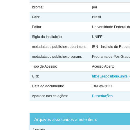
Idioma:
por
País:
Brasil
Editor:
Universidade Federal de
Sigla da Instituição:
UNIFEI
metadata.dc.publisher.department:
IRN - Instituto de Recur
metadata.dc.publisher.program:
Programa de Pós-Gradu
Tipo de Acesso:
Acesso Aberto
URI:
https://repositorio.unif
Data do documento:
18-Fev-2021
Aparece nas coleções:
Dissertações
Arquivos associados a este item: