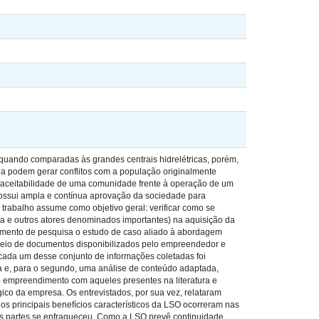
 quando comparadas às grandes centrais hidrelétricas, porém,
gia podem gerar conflitos com a população originalmente
 a aceitabilidade de uma comunidade frente à operação de um
ossui ampla e contínua aprovação da sociedade para
e trabalho assume como objetivo geral: verificar como se
 e outros atores denominados importantes) na aquisição da
amento de pesquisa o estudo de caso aliado à abordagem
r meio de documentos disponibilizados pelo empreendedor e
cada um desse conjunto de informações coletadas foi
tura e, para o segundo, uma análise de conteúdo adaptada,
 empreendimento com aqueles presentes na literatura e
ico da empresa. Os entrevistados, por sua vez, relataram
s principais benefícios característicos da LSO ocorreram nas
s partes se enfraqueceu. Como a LSO prevê continuidade,