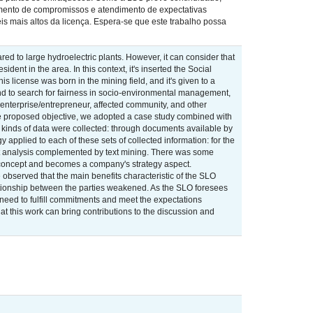
primento de compromissos e atendimento de expectativas
s mais altos da licença. Espera-se que este trabalho possa
ed to large hydroelectric plants. However, it can consider that
sident in the area. In this context, it's inserted the Social
s license was born in the mining field, and it's given to a
y and to search for fairness in socio-environmental management,
(enterprise/entrepreneur, affected community, and other
the proposed objective, we adopted a case study combined with
 kinds of data were collected: through documents available by
applied to each of these sets of collected information: for the
ontent analysis complemented by text mining. There was some
ct concept and becomes a company's strategy aspect.
 observed that the main benefits characteristic of the SLO
lationship between the parties weakened. As the SLO foresees
a need to fulfill commitments and meet the expectations
t this work can bring contributions to the discussion and