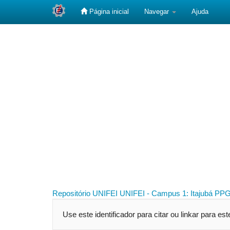
Página inicial
Navegar
Ajuda
Skip
navigation
Repositório UNIFEI
UNIFEI - Campus 1: Itajubá
PPG
Use este identificador para citar ou linkar para es