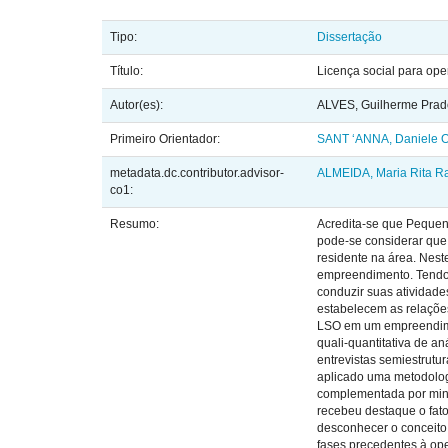
Tipo:
Dissertação
Título:
Licença social para ope
Autor(es):
ALVES, Guilherme Prad
Primeiro Orientador:
SANT ‘ANNA, Daniele O
metadata.dc.contributor.advisor-
ALMEIDA, Maria Rita R
co1:
Resumo:
Acredita-se que Pequena
pode-se considerar que 
residente na área. Nest
empreendimento. Tendo 
conduzir suas atividade
estabelecem as relaçõe
LSO em um empreendimen
quali-quantitativa de a
entrevistas semiestrutu
aplicado uma metodologi
complementada por mine
recebeu destaque o fato
desconhecer o conceito 
fases precedentes à op