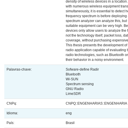
density of wireless devices in a location
with numerous wireless equipment trans
simultaneously, it is essential to detect
frequency spectrum is before deploying 
spectrum analyzer can analyze this, but 
suitable equipment can be very high. Be
devices only allow users to analyze the
not the technology itself, packet loss, da
coverage, without purchasing expensive
This thesis presents the development of
radio application capable of evaluating 
radio technologies, such as Bluetooth 
their behavior in a noisy environment.
Palavras-chave:
Sofware-define Radir
Bluetooth
Wi-SUN
Spectrum sensing
GNU Radio
LimeSDR
CNPq:
CNPQ::ENGENHARIAS::ENGENHARIA 
Idioma:
eng
País:
Brasil