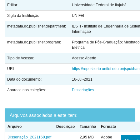
Editor:
Universidade Federal de Itajubá
Sigla da Instituição:
UNIFEI
metadata.dc.publisher.department:
IESTI - Instituto de Engenharia de Sist
Informação
metadata.dc.publisher.program:
Programa de Pós-Graduação: Mestrado
Elétrica
Tipo de Acesso:
Acesso Aberto
URI:
https://repositorio.unifei.edu.br/jspui/
Data do documento:
16-Jul-2021
Aparece nas coleções:
Dissertações
Arquivos associados a este item:
Arquivo
Descrição
Tamanho
Formato
Dissertação_2021160.pdf
2,95 MB
Adobe