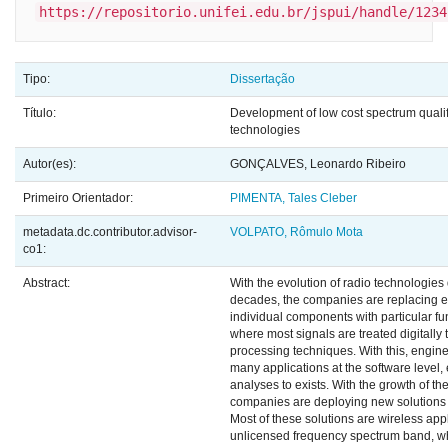
https://repositorio.unifei.edu.br/jspui/handle/1234
Tipo:
Dissertação
Título:
Development of low cost spectrum qualifi
technologies
Autor(es):
GONÇALVES, Leonardo Ribeiro
Primeiro Orientador:
PIMENTA, Tales Cleber
metadata.dc.contributor.advisor-
VOLPATO, Rômulo Mota
co1:
Abstract:
With the evolution of radio technologies 
decades, the companies are replacing 
individual components with particular f
where most signals are treated digitally 
processing techniques. With this, engin
many applications at the software level
analyses to exists. With the growth of the
companies are deploying new solutions 
Most of these solutions are wireless appl
unlicensed frequency spectrum band, wh