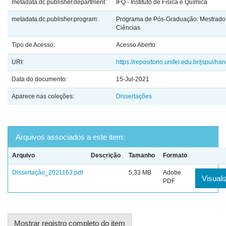
metadata.dc.publisher.department:
IFQ - Instituto de Física e Química
metadata.dc.publisher.program:
Programa de Pós-Graduação: Mestrado
Ciências
Tipo de Acesso:
Acesso Aberto
URI:
https://repositorio.unifei.edu.br/jspui/
Data do documento:
15-Jul-2021
Aparece nas coleções:
Dissertações
Arquivos associados a este item:
Arquivo
Descrição
Tamanho
Formato
Dissertação_2021163.pdf
5,33 MB
Adobe
Visuali
PDF
Mostrar registro completo do item