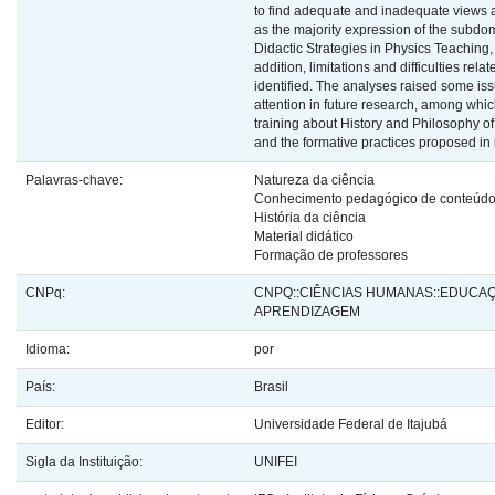
to find adequate and inadequate views 
as the majority expression of the subd
Didactic Strategies in Physics Teaching,
addition, limitations and difficulties rela
identified. The analyses raised some is
attention in future research, among whi
training about History and Philosophy of
and the formative practices proposed in in
Palavras-chave:
Natureza da ciência
Conhecimento pedagógico de conteúd
História da ciência
Material didático
Formação de professores
CNPq:
CNPQ::CIÊNCIAS HUMANAS::EDUCAÇ
APRENDIZAGEM
Idioma:
por
País:
Brasil
Editor:
Universidade Federal de Itajubá
Sigla da Instituição:
UNIFEI