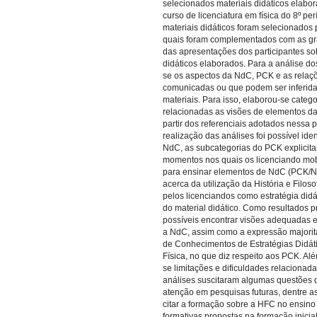
selecionados materiais didáticos elabo
curso de licenciatura em física do 8º pe
materiais didáticos foram selecionados 
quais foram complementados com as g
das apresentações dos participantes so
didáticos elaborados. Para a análise do
se os aspectos da NdC, PCK e as rela
comunicadas ou que podem ser inferidas
materiais. Para isso, elaborou-se catego
relacionadas as visões de elementos d
partir dos referenciais adotados nessa 
realização das análises foi possível iden
NdC, as subcategorias do PCK explicita
momentos nos quais os licenciando mo
para ensinar elementos de NdC (PCK/N
acerca da utilização da História e Filos
pelos licenciandos como estratégia did
do material didático. Como resultados pr
possíveis encontrar visões adequadas 
a NdC, assim como a expressão majorit
de Conhecimentos de Estratégias Didát
Física, no que diz respeito aos PCK. Além
se limitações e dificuldades relacionada
análises suscitaram algumas questões
atenção em pesquisas futuras, dentre 
citar a formação sobre a HFC no ensino 
formativas propostas na formação inicial