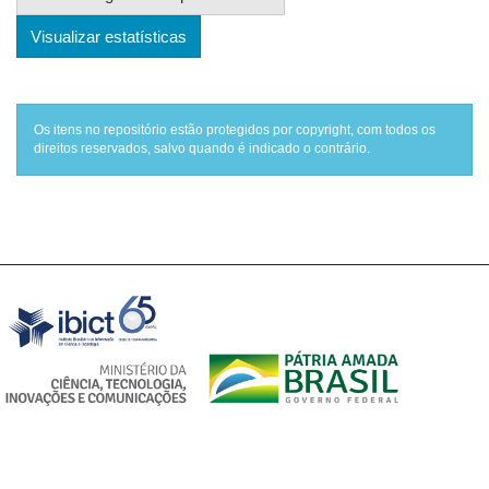
Visualizar estatísticas
Os itens no repositório estão protegidos por copyright, com todos os
direitos reservados, salvo quando é indicado o contrário.