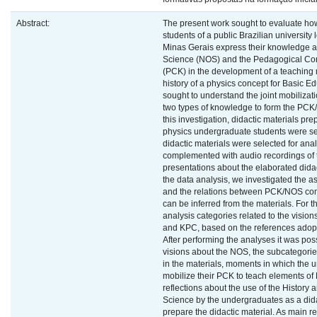
Abstract:
The present work sought to evaluate h
students of a public Brazilian university
Minas Gerais express their knowledge a
Science (NOS) and the Pedagogical Co
(PCK) in the development of a teaching 
history of a physics concept for Basic E
sought to understand the joint mobiliza
two types of knowledge to form the PCK/
this investigation, didactic materials pr
physics undergraduate students were sele
didactic materials were selected for ana
complemented with audio recordings of t
presentations about the elaborated didac
the data analysis, we investigated the 
and the relations between PCK/NOS com
can be inferred from the materials. For t
analysis categories related to the visio
and KPC, based on the references adopte
After performing the analyses it was poss
visions about the NOS, the subcategories
in the materials, moments in which the
mobilize their PCK to teach elements 
reflections about the use of the History 
Science by the undergraduates as a dida
prepare the didactic material. As main re