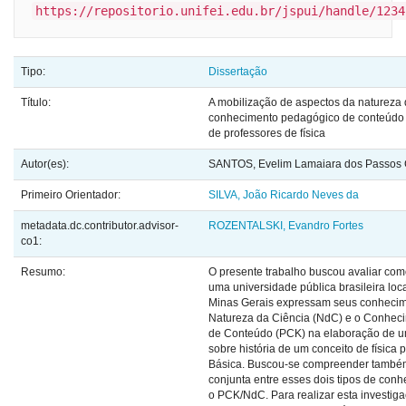
https://repositorio.unifei.edu.br/jspui/handle/1234
Tipo:
Dissertação
Título:
A mobilização de aspectos da natureza 
conhecimento pedagógico de conteúdo n
de professores de física
Autor(es):
SANTOS, Evelim Lamaiara dos Passos 
Primeiro Orientador:
SILVA, João Ricardo Neves da
metadata.dc.contributor.advisor-
ROZENTALSKI, Evandro Fortes
co1:
Resumo:
O presente trabalho buscou avaliar com
uma universidade pública brasileira loc
Minas Gerais expressam seus conhecim
Natureza da Ciência (NdC) e o Conhec
de Conteúdo (PCK) na elaboração de um
sobre história de um conceito de física
Básica. Buscou-se compreender també
conjunta entre esses dois tipos de con
o PCK/NdC. Para realizar esta investig