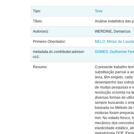
Tipo:
Tese
Título:
Análise estatística das
Autor(es):
WERDINE, Demarcus
Primeiro Orientador:
MELO, Mirian de Lourd
metadata.dc.contributor.advisor-
GOMES, Guilherme Ferr
co1:
Resumo:
O presente trabalho tem
substituição parcial a 
área, têm exigido, cada
desempenho das estrutur
de muitas pesquisas e 
revolução ocorrida na t
diversas formas de util
sempre buscando o empre
baseada no Método de G
misturas foram prepara
mm. No estado fresco, 
mecânico dos concretos,
elasticidade estático, a
metodologia DOE (Design