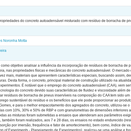
 propriedades do concreto autoadensável misturado com resíduo de borracha de p
es Noronha Motta
eira
 como objetivo analisar a influência da incorporação de resíduos de borracha de 
areia, nas propriedades físicas e mecânicas do concreto autoadensável. O mercado 
 vez mais, materiais que apresentem características especiais, buscando assim, den
as. Desta forma, o concreto, principal material de construção utilizado na atual
experimentos. É notável que o emprego do concreto autoadensável (CAA), vem se
ecnologia do concreto devido suas características de fluidez e viscosidade além 
izar resíduos de borracha de pneus inservíveis na composição do CAA tem sido um
go sustentável do resíduo e os benefícios que ele pode proporcionar ao produto f
omes, e para o melhor empacotamento dos agregados do concreto, utilizou-se o s
das com 10%, 30% e 50% de RBP e com granulometrias de dimensões inferiores a
todas as misturas foram submetidas a ensaios que atenderam aos parâmetros exig
 também foram realizados, aos 7 e 28 dias, os ensaios no estado endurecido (resi
bsorção por imersão, frequência e fator de amortecimento), bem como, índice de vaz
 of Experiments - Planejamento de Experimentos), realizou-se uma análise e foram