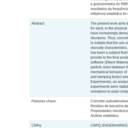
a granulometria do RBP,
resultados da frequênci
influência estatística fo
Abstract:
The present work aims to
for sand, in the physica
have increasingly demand
structures. Thus, concre
is notable that the use 
viscosity characteristic
has been a subject that 
provide to the final pr
software (Elkem Materia
particle sizes between 0
mechanical behavior of c
and damping factor) wer
Experiments), an analysi
experiments were statist
resistance to axial compr
Palavras-chave:
Concreto autoadensáve
Resíduo de borracha d
Propriedades mecânica
Análise estatística
CNPq:
CNPQ::ENGENHARIAS: