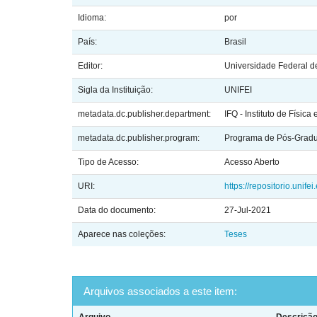
Idioma:
por
País:
Brasil
Editor:
Universidade Federal de
Sigla da Instituição:
UNIFEI
metadata.dc.publisher.department:
IFQ - Instituto de Física
metadata.dc.publisher.program:
Programa de Pós-Gradua
Tipo de Acesso:
Acesso Aberto
URI:
https://repositorio.unif
Data do documento:
27-Jul-2021
Aparece nas coleções:
Teses
Arquivos associados a este item: