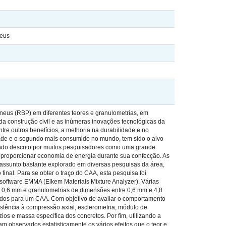
neus
pneus (RBP) em diferentes teores e granulometrias, em
da construção civil e as inúmeras inovações tecnológicas da
tre outros benefícios, a melhoria na durabilidade e no
idade e o segundo mais consumido no mundo, tem sido o alvo
ndo descrito por muitos pesquisadores como uma grande
de proporcionar economia de energia durante sua confecção. As
 assunto bastante explorado em diversas pesquisas da área,
inal. Para se obter o traço do CAA, esta pesquisa foi
oftware EMMA (Elkem Materials Mixture Analyzer). Várias
 0,6 mm e granulometrias de dimensões entre 0,6 mm e 4,8
idos para um CAA. Com objetivo de avaliar o comportamento
stência à compressão axial, esclerometria, módulo de
ios e massa específica dos concretos. Por fim, utilizando a
 observados estatisticamente os vários efeitos que o teor e