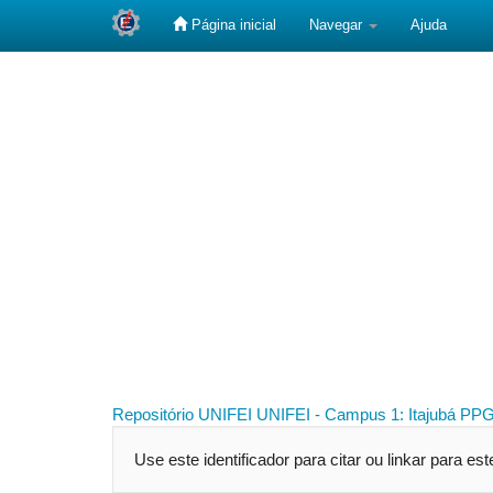
Página inicial
Navegar
Ajuda
Skip
navigation
Repositório UNIFEI
UNIFEI - Campus 1: Itajubá
PPG
Use este identificador para citar ou linkar para es