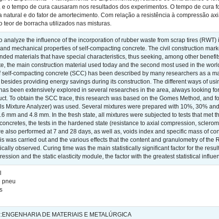
 e o tempo de cura causaram nos resultados dos experimentos. O tempo de cura foi o
a natural e do fator de amortecimento. Com relação a resistência à compressão axia
i o teor de borracha utilizados nas misturas.
 analyze the influence of the incorporation of rubber waste from scrap tires (RWT) i
l and mechanical properties of self-compacting concrete. The civil construction ma
ed materials that have special characteristics, thus seeking, among other benefits
te, the main construction material used today and the second most used in the worl
of self-compacting concrete (SCC) has been described by many researchers as a majo
s, besides providing energy savings during its construction. The different ways of us
has been extensively explored in several researches in the area, always looking for 
oduct. To obtain the SCC trace, this research was based on the Gomes Method, and 
ls Mixture Analyzer) was used. Several mixtures were prepared with 10%, 30% and
.6 mm and 4.8 mm. In the fresh state, all mixtures were subjected to tests that met 
oncretes, the tests in the hardened state (resistance to axial compression, sclerome
e also performed at 7 and 28 days, as well as, voids index and specific mass of co
s was carried out and the various effects that the content and granulometry of the 
ically observed. Curing time was the main statistically significant factor for the res
ession and the static elasticity module, the factor with the greatest statistical infl
l
e pneu
s
:ENGENHARIA DE MATERIAIS E METALÚRGICA