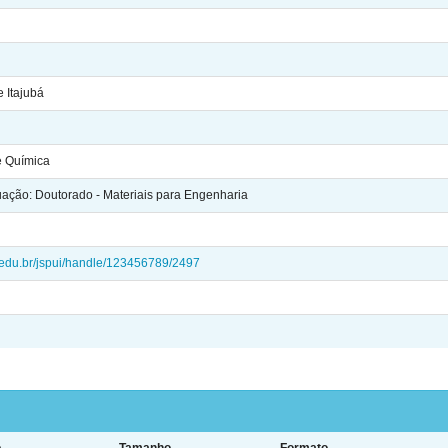
 Itajubá
 e Química
ção: Doutorado - Materiais para Engenharia
ei.edu.br/jspui/handle/123456789/2497