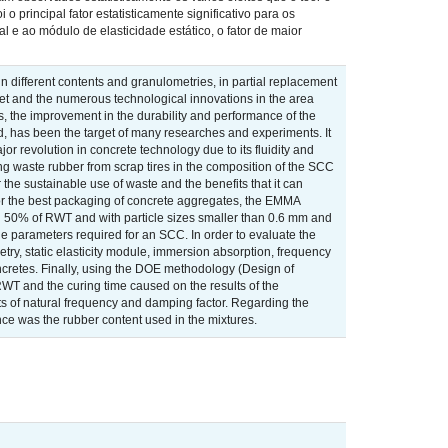
 principal fator estatisticamente significativo para os
l e ao módulo de elasticidade estático, o fator de maior
n different contents and granulometries, in partial replacement
rket and the numerous technological innovations in the area
, the improvement in the durability and performance of the
d, has been the target of many researches and experiments. It
r revolution in concrete technology due to its fluidity and
ing waste rubber from scrap tires in the composition of the SCC
the sustainable use of waste and the benefits that it can
for the best packaging of concrete aggregates, the EMMA
 50% of RWT and with particle sizes smaller than 0.6 mm and
the parameters required for an SCC. In order to evaluate the
try, static elasticity module, immersion absorption, frequency
ncretes. Finally, using the DOE methodology (Design of
RWT and the curing time caused on the results of the
ults of natural frequency and damping factor. Regarding the
uence was the rubber content used in the mixtures.