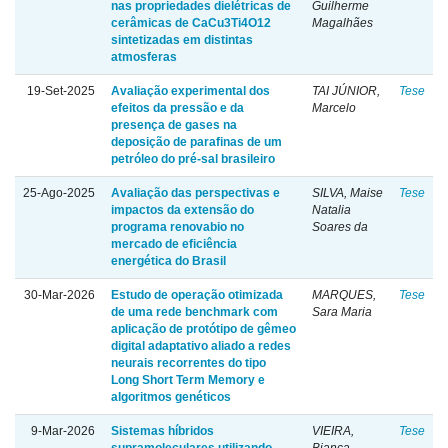
nas propriedades dielétricas de
Guilherme
cerâmicas de CaCu3Ti4O12
Magalhães
sintetizadas em distintas
atmosferas
19-Set-2025
Avaliação experimental dos
TAI JÚNIOR,
Tese
efeitos da pressão e da
Marcelo
presença de gases na
deposição de parafinas de um
petróleo do pré-sal brasileiro
25-Ago-2025
Avaliação das perspectivas e
SILVA, Maise
Tese
impactos da extensão do
Natalia
programa renovabio no
Soares da
mercado de eficiência
energética do Brasil
30-Mar-2026
Estudo de operação otimizada
MARQUES,
Tese
de uma rede benchmark com
Sara Maria
aplicação de protótipo de gêmeo
digital adaptativo aliado a redes
neurais recorrentes do tipo
Long Short Term Memory e
algoritmos genéticos
9-Mar-2026
Sistemas híbridos
VIEIRA,
Tese