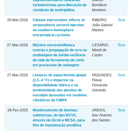
supramoleculares utilizando
Bianca
ciclodextrinas para liberação de
Bonifácio
cloridrato de amitriptilina
Monteiro
26-Mar-2026
Climate intervention: effects of
RIBEIRO,
Tese
stratospheric aerosol injection
João Gabriel
on southern hemisphere
Martins
extratropical cyclones
27-Mar-2026
Máxima verossimilhança
CESÁRIO,
Tese
restrita e propagação de erro na
Mirelli de
modelagem de média-variância
Castro
da vida de ferramenta de corte
em processos de usinagem
27-Mar-2026
Limiares de aquecimento global
FAGUNDES,
Tese
(1,5–4 °C) e impactos na
Flávia
disponibilidade hídrica e na
Fernanda
produtividade dos plantios de
Azevedo
eucalipto baseados em modelos
climáticos do CMIP6
28-Fev-2025
Monitoramento de bombas
AREIAS,
Tese
submersas, do tipo BCSS,
Isac Antonio
através da técnica MCSA, para
dos Santos
fins de manutenção preditiva