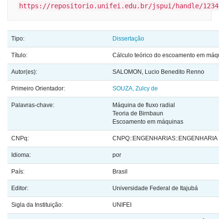
https://repositorio.unifei.edu.br/jspui/handle/1234
Tipo:
Dissertação
Título:
Cálculo teórico do escoamento em máqui
Autor(es):
SALOMON, Lucio Benedito Renno
Primeiro Orientador:
SOUZA, Zulcy de
Palavras-chave:
Máquina de fluxo radial
Teoria de Birnbaun
Escoamento em máquinas
CNPq:
CNPQ::ENGENHARIAS::ENGENHARIA
Idioma:
por
País:
Brasil
Editor:
Universidade Federal de Itajubá
Sigla da Instituição:
UNIFEI