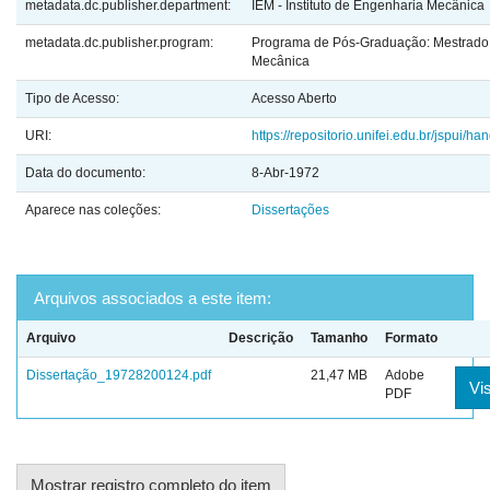
metadata.dc.publisher.department:
IEM - Instituto de Engenharia Mecânica
metadata.dc.publisher.program:
Programa de Pós-Graduação: Mestrado
Mecânica
Tipo de Acesso:
Acesso Aberto
URI:
https://repositorio.unifei.edu.br/jspui/
Data do documento:
8-Abr-1972
Aparece nas coleções:
Dissertações
Arquivos associados a este item:
Arquivo
Descrição
Tamanho
Formato
Dissertação_19728200124.pdf
21,47 MB
Adobe
Vis
PDF
Mostrar registro completo do item