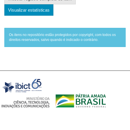
Visualizar estatísticas
Os itens no repositório estão protegidos por copyright, com todos os
direitos reservados, salvo quando é indicado o contrário.