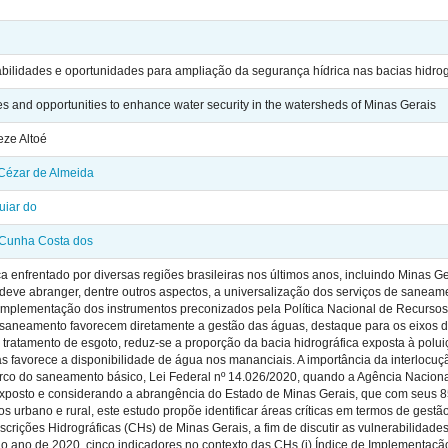
ilidades e oportunidades para ampliação da segurança hídrica nas bacias hidrog
es and opportunities to enhance water security in the watersheds of Minas Gerais
ze Altoé
ézar de Almeida
iar do
Cunha Costa dos
ica enfrentado por diversas regiões brasileiras nos últimos anos, incluindo Minas
deve abranger, dentre outros aspectos, a universalização dos serviços de saneame
 implementação dos instrumentos preconizados pela Política Nacional de Recursos H
 saneamento favorecem diretamente a gestão das águas, destaque para os eixos 
e tratamento de esgoto, reduz-se a proporção da bacia hidrográfica exposta à polu
s favorece a disponibilidade de água nos mananciais. A importância da interlocuçã
rco do saneamento básico, Lei Federal nº 14.026/2020, quando a Agência Nacio
exposto e considerando a abrangência do Estado de Minas Gerais, que com seus 85
ios urbano e rural, este estudo propõe identificar áreas críticas em termos de ges
scrições Hidrográficas (CHs) de Minas Gerais, a fim de discutir as vulnerabilidad
o ano de 2020, cinco indicadores no contexto das CHs (i) Índice de Implementaçã