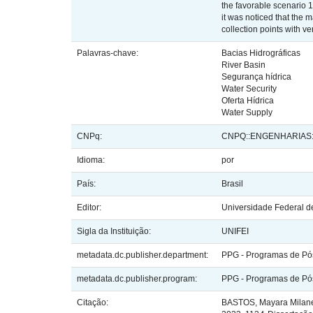
the favorable scenario 1
it was noticed that the 
collection points with v
Palavras-chave:
Bacias Hidrográficas
River Basin
Segurança hídrica
Water Security
Oferta Hídrica
Water Supply
CNPq:
CNPQ::ENGENHARIAS:
Idioma:
por
País:
Brasil
Editor:
Universidade Federal de
Sigla da Instituição:
UNIFEI
metadata.dc.publisher.department:
PPG - Programas de Pós
metadata.dc.publisher.program:
PPG - Programas de Pós
Citação:
BASTOS, Mayara Milanez