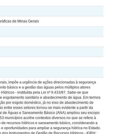
ráficas de Minas Gerais
 Gerais, impõe a urgência de ações direcionadas à segurança
nto básico e a gestão das águas pelos múltiplos atores
ídricos - instituída pela Lei nº 9.433/97. Sabe-se que
de esgotamento sanitário e abastecimento de água. Em termos
ição por esgoto doméstico, já no eixo de abastecimento de
o entre esses setores tornou-se mais evidente a partir da
nal de Águas e Saneamento Básico (ANA) ampliou seu escopo
3 municípios acolhe contextos diversos no que se refere à
tão de recursos hídricos e saneamento básico, considerando a
es e oportunidades para ampliar a segurança hídrica no Estado.
o dos Instrumentos de Gestão de Recursos Hídricos - IGRH;