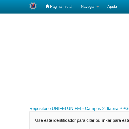
Página inicial
Navegar
Ajuda
Skip
navigation
Repositório UNIFEI
UNIFEI - Campus 2: Itabira
PPG 
Use este identificador para citar ou linkar para es