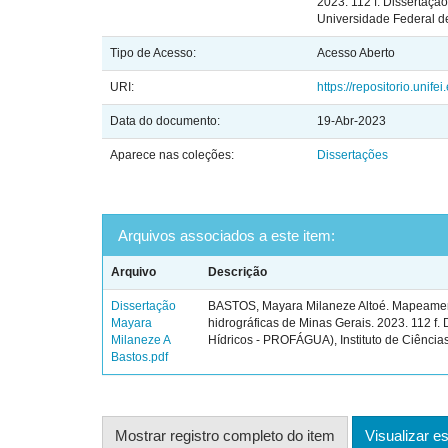
2023. 112 f. Dissertaçã
Universidade Federal de
Tipo de Acesso:
Acesso Aberto
URI:
https://repositorio.unif
Data do documento:
19-Abr-2023
Aparece nas coleções:
Dissertações
Arquivos associados a este item:
Arquivo
Descrição
Dissertação
BASTOS, Mayara Milaneze Altoé. Mapeament
Mayara
hidrográficas de Minas Gerais. 2023. 112 f
Milaneze A
Hídricos - PROFÁGUA), Instituto de Ciências
Bastos.pdf
Mostrar registro completo do item
Visualizar es