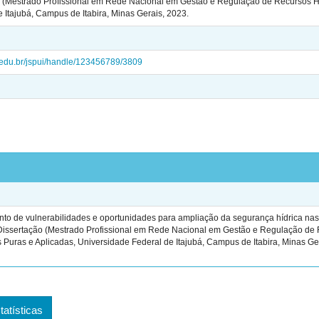
o (Mestrado Profissional em Rede Nacional em Gestão e Regulação de Recursos Hí
 Itajubá, Campus de Itabira, Minas Gerais, 2023.
ei.edu.br/jspui/handle/123456789/3809
o de vulnerabilidades e oportunidades para ampliação da segurança hídrica nas
. Dissertação (Mestrado Profissional em Rede Nacional em Gestão e Regulação de
 Puras e Aplicadas, Universidade Federal de Itajubá, Campus de Itabira, Minas Ge
tatísticas