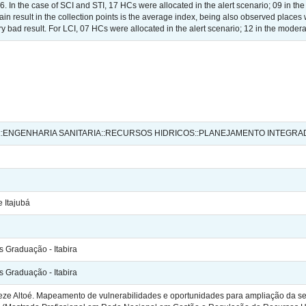
6. In the case of SCI and STI, 17 HCs were allocated in the alert scenario; 09 in t
main result in the collection points is the average index, being also observed place
ery bad result. For LCI, 07 HCs were allocated in the alert scenario; 12 in the moder
:ENGENHARIA SANITARIA::RECURSOS HIDRICOS::PLANEJAMENTO INTEGR
 Itajubá
 Graduação - Itabira
 Graduação - Itabira
e Altoé. Mapeamento de vulnerabilidades e oportunidades para ampliação da segu