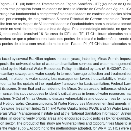
 Esgoto - ICE; (iii) Índice de Tratamento de Esgoto Sanitário - ITE; (iv) Índice de Q
s para esta pesquisa foram coletados no Instituto Mineiro de Gestão das Águas -
rrogativa fundamental a compreensão das realidades no contexto de bacias hidrográf
parte, por exemplo, de integrantes do Sistema Estadual de Gerenciamento de Recu
abalho tem-se os Mapas de Vulnerabilidades e Oportunidades para subsidiar a to
mente no sentido de ampliar a oferta de água. Pela metodologia adotada, no que s
 e no cenário favorável 16. No caso do ICE e do ITE, 17 CHs foram alocadas no c
ercebeu-se que o principal resultado nos pontos de coleta é o índice médio, send
 pontos de coleta com resultado muito ruim. Para o IPL, 07 CHs foram alocadas no
o faced by several Brazilian regions in recent years, including Minas Gerais, impos
pects, the universalization of water and sanitation services and water management 
ded by the National Water Resources Policy - instituted by Law nº. 9.433/97. Concr
sanitary sewage and water supply. In terms of sewage collection and treatment serv
ed, in relation to water supply, loss management favors the availability of water 
dent after the update of the regulatory framework for basic sanitation, Federal La
ts scope. Given that and considering the Minas Gerais area of influence, which wit
vernance, this study proposes to identify critical areas in terms of water resources m
tions (HCs) of Minas Gerais, to discuss vulnerabilities and opportunities to increas
 of Hydrographic Circumscriptions: (i) Water Resources Management Instruments Im
ary Sewage Treatment Index (STI); (iv) Water Quality Index (WQI); and (v) Water Loss
Gerais Water Management Institute and at the National Sanitation Information Syste
lities, in order to verify priority areas and encourage public policies by, for ex
tion sector. The product of this study are Vulnerabilities and Opportunities Maps to
ge the water supply. According to the methodology adopted, for WRMI 15 HCs were al