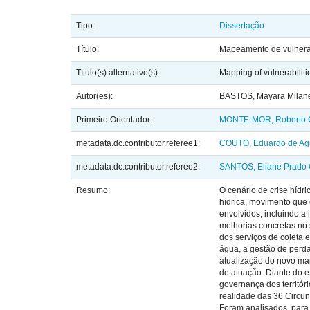
Tipo:
Dissertação
Título:
Mapeamento de vulnerab
Título(s) alternativo(s):
Mapping of vulnerabiliti
Autor(es):
BASTOS, Mayara Milane
Primeiro Orientador:
MONTE-MOR, Roberto C
metadata.dc.contributor.referee1:
COUTO, Eduardo de Agu
metadata.dc.contributor.referee2:
SANTOS, Eliane Prado 
Resumo:
O cenário de crise hídr
hídrica, movimento que 
envolvidos, incluindo a
melhorias concretas no
dos serviços de coleta 
água, a gestão de perda
atualização do novo ma
de atuação. Diante do 
governança dos territór
realidade das 36 Circun
Foram analisados, para 