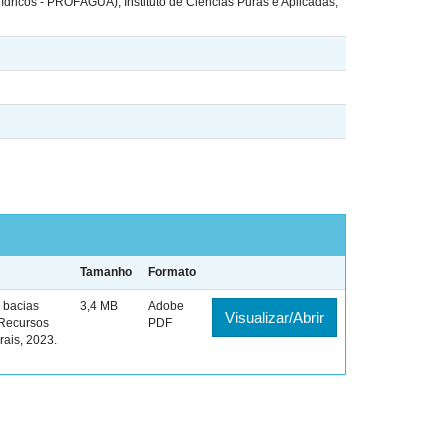
dricos - PROFÁGUA), Instituto de Ciências Puras e Aplicadas,
Tamanho
Formato
 bacias
3,4 MB
Adobe
Visualizar/Abrir
 Recursos
PDF
rais, 2023.