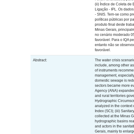
(ii) Índice de Coleta de
Ligação - IPL. Os dado
- SNIS. Tem-se como pre
políticas públicas por 
produto final deste tr
Minas Gerais, principal
no cenário moderado 05;
favorável. Para o IQA p
entanto não se observou
favorável.
Abstract:
The water crisis scenari
include, among other as
of instruments recommen
management, especially 
domestic sewage is reduc
sectors became more evi
Agency (ANA) expanded i
and rural territories go
Hydrographic Circumscrip
analyzed in the context
Index (SCI); (iii) Sanit
collected at the Minas 
hydrographic basins rea
and actors in the sanita
Gerais, mainly to enlar