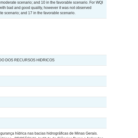
he moderate scenario; and 10 in the favorable scenario. For WQI
s with bad and good quality, however it was not observed
ate scenario; and 17 in the favorable scenario.
ADO DOS RECURSOS HIDRICOS
rança hídrica nas bacias hidrográficas de Minas Gerais.