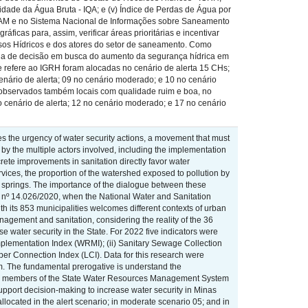
ualidade da Água Bruta - IQA; e (v) Índice de Perdas de Água por
 IGAM e no Sistema Nacional de Informações sobre Saneamento
icas para, assim, verificar áreas prioritárias e incentivar
rsos Hídricos e dos atores do setor de saneamento. Como
mada de decisão em busca do aumento da segurança hídrica em
e refere ao IGRH foram alocadas no cenário de alerta 15 CHs;
enário de alerta; 09 no cenário moderado; e 10 no cenário
o observados também locais com qualidade ruim e boa, no
 cenário de alerta; 12 no cenário moderado; e 17 no cenário
es the urgency of water security actions, a movement that must
by the multiple actors involved, including the implementation
ete improvements in sanitation directly favor water
ices, the proportion of the watershed exposed to pollution by
in springs. The importance of the dialogue between these
w nº 14.026/2020, when the National Water and Sanitation
h its 853 municipalities welcomes different contexts of urban
anagement and sanitation, considering the reality of the 36
e water security in the State. For 2022 five indicators were
plementation Index (WRMI); (ii) Sanitary Sewage Collection
 per Connection Index (LCI). Data for this research were
m. The fundamental prerogative is understand the
ample, members of the State Water Resources Management System
 support decision-making to increase water security in Minas
located in the alert scenario; in moderate scenario 05; and in