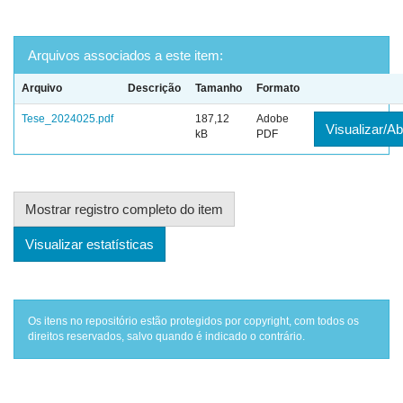
Arquivos associados a este item:
Arquivo
Descrição
Tamanho
Formato
Tese_2024025.pdf
187,12
Adobe
Visualizar/Ab
kB
PDF
Mostrar registro completo do item
Visualizar estatísticas
Os itens no repositório estão protegidos por copyright, com todos os
direitos reservados, salvo quando é indicado o contrário.