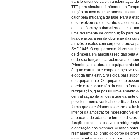
transferência de calor, transformação d
TTT, para simular o fenômeno da Tempe
função da taxa de resfriamento, incluin
calor pela mudança da fase. Para a eta
desenvolveu-se o desenho e a constru
de teste Jominy automatizada e instrum
uma ferramenta de contribuição para ref
liga de aços, além da obtenção das cur
através ensaios com corpos de prova p
SAE 1045; O equipamento foi construído 
de têmpera em amostras regidas pela 
onde sua função é caracterizar a tempe
Primeiro, a estrutura do equipamento fo
ângulo estrutural e chapa de aço ASTM 
é obtida uma estrutura rígida para supo
do equipamento. O equipamento possui 
aperto e transporte rápido entre o forno
refrigeração, que possui um elemento d
centralização da amostra que garante o 
posicionamento vertical no orifício de s
forma que o resfriamento ocorre exclus
inferior da amostra; foi imprescindível 
adequada de adaptar o forno, o disposit
fixação com o dispositivo de refrigeraç
a operação dos mesmos. Visando obter 
resfriamento ao longo do corpo de prova
instrumentação com características espe