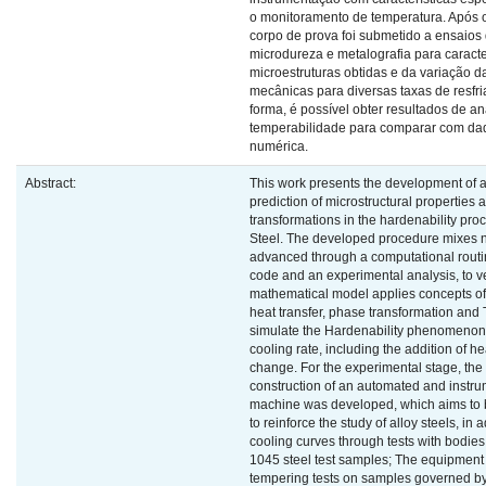
o monitoramento de temperatura. Após o
corpo de prova foi submetido a ensaios
microdureza e metalografia para caract
microestruturas obtidas e da variação 
mecânicas para diversas taxas de resfr
forma, é possível obter resultados de an
temperabilidade para comparar com da
numérica.
Abstract:
This work presents the development of a 
prediction of microstructural properties
transformations in the hardenability pr
Steel. The developed procedure mixes n
advanced through a computational routin
code and an experimental analysis, to ver
mathematical model applies concepts o
heat transfer, phase transformation and
simulate the Hardenability phenomenon a
cooling rate, including the addition of h
change. For the experimental stage, the
construction of an automated and instr
machine was developed, which aims to b
to reinforce the study of alloy steels, in 
cooling curves through tests with bodie
1045 steel test samples; The equipment 
tempering tests on samples governed 