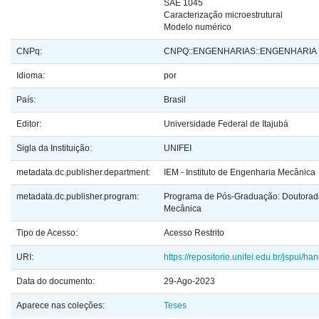
SAE 1045
Caracterização microestrutural
Modelo numérico
CNPq:
CNPQ::ENGENHARIAS::ENGENHARIA
Idioma:
por
País:
Brasil
Editor:
Universidade Federal de Itajubá
Sigla da Instituição:
UNIFEI
metadata.dc.publisher.department:
IEM - Instituto de Engenharia Mecânica
metadata.dc.publisher.program:
Programa de Pós-Graduação: Doutorad
Mecânica
Tipo de Acesso:
Acesso Restrito
URI:
https://repositorio.unifei.edu.br/jspui/
Data do documento:
29-Ago-2023
Aparece nas coleções:
Teses