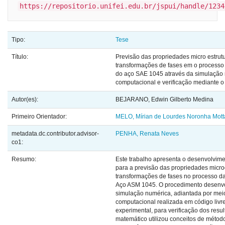
https://repositorio.unifei.edu.br/jspui/handle/1234
Tipo:
Tese
Título:
Previsão das propriedades micro estrutu
transformações de fases em o processo
do aço SAE 1045 através da simulação
computacional e verificação mediante o
Autor(es):
BEJARANO, Edwin Gilberto Medina
Primeiro Orientador:
MELO, Mírian de Lourdes Noronha Mott
metadata.dc.contributor.advisor-
PENHA, Renata Neves
co1:
Resumo:
Este trabalho apresenta o desenvolvime
para a previsão das propriedades microe
transformações de fases no processo d
Aço ASM 1045. O procedimento desenvo
simulação numérica, adiantada por mei
computacional realizada em código livr
experimental, para verificação dos resu
matemático utilizou conceitos de métod